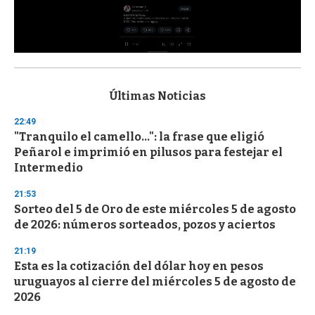
0
s
e
c
Últimas Noticias
o
n
22:49
d
"Tranquilo el camello...": la frase que eligió
s
o
Peñarol e imprimió en pilusos para festejar el
f
Intermedio
3
3
s
21:53
e
Sorteo del 5 de Oro de este miércoles 5 de agosto
c
de 2026: números sorteados, pozos y aciertos
o
n
d
21:19
s
Esta es la cotización del dólar hoy en pesos
uruguayos al cierre del miércoles 5 de agosto de
2026