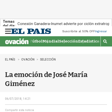
Temas
Conexión Ganadera
Inumet advierte por ciclón extratropi
del día:
Suscribite al 50% OFF
Ingresar
M
e
Fútbol
Mundial
Selección
Estadisticas
Agen
n
M
u
o
s
t
EL PAÍS
OVACIÓN
SELECCIÓN
r
a
La emoción de José María
r
b
Giménez
�
s
q
u
06/07/2018, 14:21
e
d
Compartir esta noticia