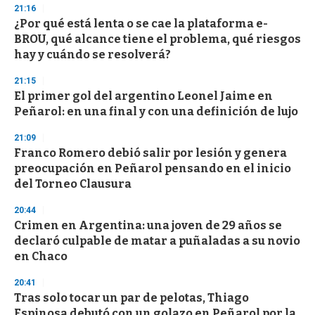
21:16
¿Por qué está lenta o se cae la plataforma e-
BROU, qué alcance tiene el problema, qué riesgos
hay y cuándo se resolverá?
21:15
El primer gol del argentino Leonel Jaime en
Peñarol: en una final y con una definición de lujo
21:09
Franco Romero debió salir por lesión y genera
preocupación en Peñarol pensando en el inicio
del Torneo Clausura
20:44
Crimen en Argentina: una joven de 29 años se
declaró culpable de matar a puñaladas a su novio
en Chaco
20:41
Tras solo tocar un par de pelotas, Thiago
Espinosa debutó con un golazo en Peñarol por la