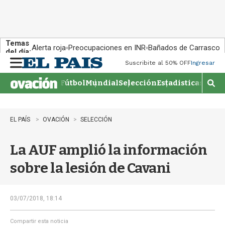
Temas
Alerta roja
Preocupaciones en INR
Bañados de Carrasco
del día:
Suscribite al 50% OFF
Ingresar
M
e
Fútbol
Mundial
Selección
Estadisticas
Agen
n
M
u
o
s
t
EL PAÍS
OVACIÓN
SELECCIÓN
r
a
La AUF amplió la información
r
b
sobre la lesión de Cavani
�
s
q
u
03/07/2018, 18:14
e
d
Compartir esta noticia