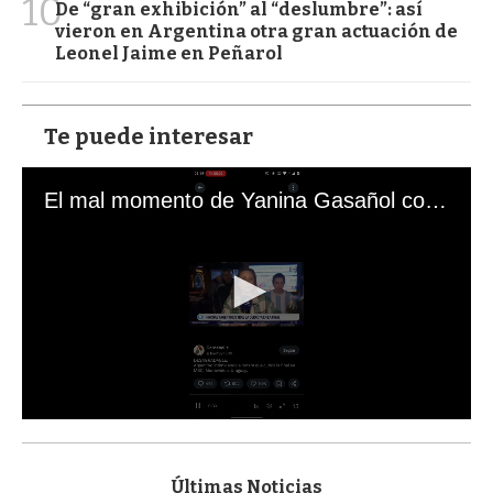
10
De “gran exhibición” al “deslumbre”: así
vieron en Argentina otra gran actuación de
Leonel Jaime en Peñarol
Te puede interesar
El mal momento de Yanina Gasañol con un hincha argentino en "Subrayado"
0
s
e
c
Últimas Noticias