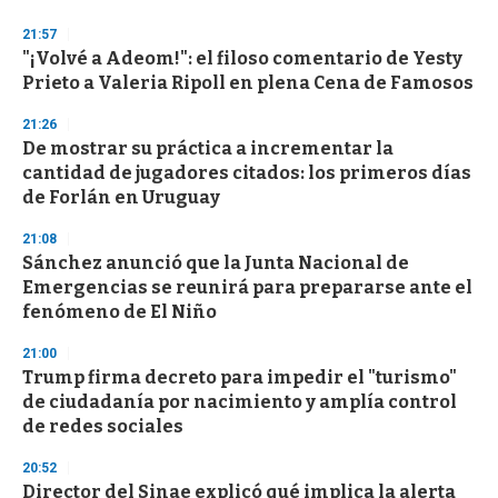
o
n
21:57
d
"¡Volvé a Adeom!": el filoso comentario de Yesty
s
o
Prieto a Valeria Ripoll en plena Cena de Famosos
f
3
21:26
3
s
De mostrar su práctica a incrementar la
e
cantidad de jugadores citados: los primeros días
c
de Forlán en Uruguay
o
n
d
21:08
s
Sánchez anunció que la Junta Nacional de
Emergencias se reunirá para prepararse ante el
fenómeno de El Niño
21:00
Trump firma decreto para impedir el "turismo"
de ciudadanía por nacimiento y amplía control
de redes sociales
20:52
Director del Sinae explicó qué implica la alerta