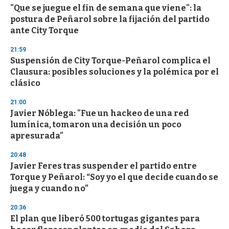
"Que se juegue el fin de semana que viene": la
s
o
postura de Peñarol sobre la fijación del partido
f
ante City Torque
3
3
s
21:59
e
Suspensión de City Torque-Peñarol complica el
c
Clausura: posibles soluciones y la polémica por el
o
n
clásico
d
s
21:00
Javier Nóblega: "Fue un hackeo de una red
lumínica, tomaron una decisión un poco
apresurada"
20:48
Javier Feres tras suspender el partido entre
Torque y Peñarol: “Soy yo el que decide cuando se
juega y cuando no”
20:36
El plan que liberó 500 tortugas gigantes para