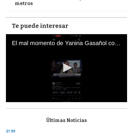
metros
Te puede interesar
El mal momento de Yanina Gasañol con un hincha argentino en "Subrayado"
0
s
e
c
Últimas Noticias
o
n
21:59
d