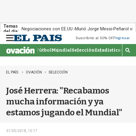
Temas
Negociaciones con EE.UU.
Murió Jorge Messi
Peñarol vs
del día:
Suscribite al 50% OFF
Ingresar
M
e
Fútbol
Mundial
Selección
Estadisticas
Agen
n
M
u
o
s
t
EL PAÍS
OVACIÓN
SELECCIÓN
r
a
José Herrera: "Recabamos
r
b
mucha información y ya
�
s
estamos jugando el Mundial"
q
u
e
d
31/05/2018, 10:17