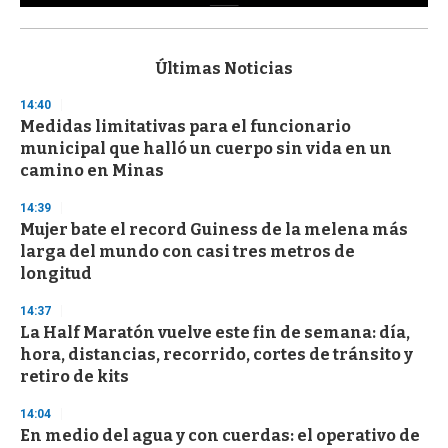
0
s
e
c
Últimas Noticias
o
n
14:40
d
Medidas limitativas para el funcionario
s
o
municipal que halló un cuerpo sin vida en un
f
camino en Minas
3
3
s
14:39
e
Mujer bate el record Guiness de la melena más
c
larga del mundo con casi tres metros de
o
n
longitud
d
s
14:37
La Half Maratón vuelve este fin de semana: día,
hora, distancias, recorrido, cortes de tránsito y
retiro de kits
14:04
En medio del agua y con cuerdas: el operativo de