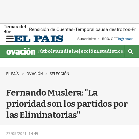
Temas del
Rendición de Cuentas
Temporal causa destrozos
En 
día:
Suscribite al 50% OFF
Ingresar
M
e
Fútbol
Mundial
Selección
Estadisticas
Agen
n
M
u
o
s
t
EL PAÍS
OVACIÓN
SELECCIÓN
r
a
Fernando Muslera: "La
r
b
prioridad son los partidos por
�
s
las Eliminatorias"
q
u
e
d
27/05/2021, 14:49