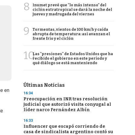
8
Inumet prevé que "lo más intenso" del
ciclón extratropical se dará la noche del
jueves y madrugada del viernes
9
Tormentas, vientos de 100 km/h y caída
abrupta de temperatura: así avanzan el
frente frío y el ciclón
10
Las "presiones" de Estados Unidos que ha
recibido el gobierno en este período y
qué diálogo se está manteniendo
Últimas Noticias
je en
16:34
Preocupación en INR tras resolución
judicial que autorizó visita conyugal al
líder narco Fernández Albín
te
16:33
Influencer que escapó corriendo de
casa de sindicalista argentino contó su