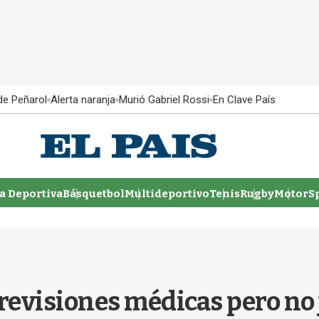
 de Peñarol
Alerta naranja
Murió Gabriel Rossi
En Clave País
 Deportiva
Básquetbol
Multideportivo
Tenis
Rugby
MotorSp
 revisiones médicas pero no 