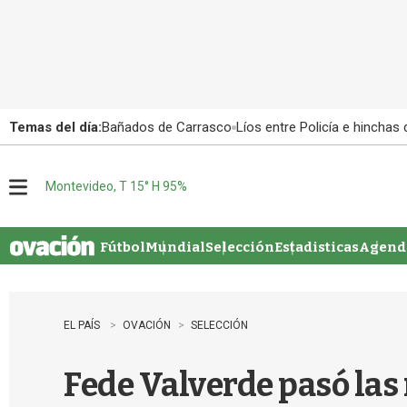
Temas del día:
Bañados de Carrasco
Líos entre Policía e hinchas
Montevideo, T 15° H 95%
M
e
n
u
Fútbol
Mundial
Selección
Estadisticas
Agenda
EL PAÍS
OVACIÓN
SELECCIÓN
Fede Valverde pasó las