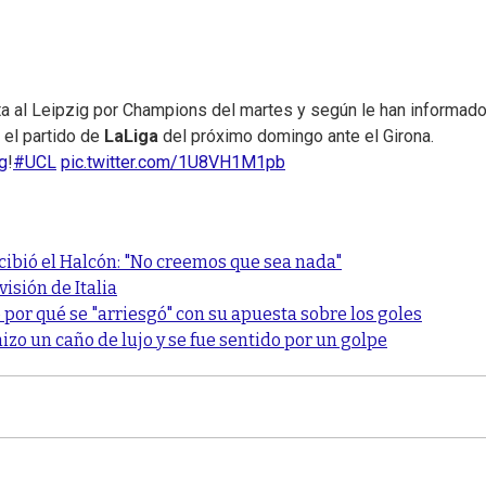
ita al Leipzig por Champions del martes y según le han informado
el partido de
LaLiga
del próximo domingo ante el Girona.
g
!
#UCL
pic.twitter.com/1U8VH1M1pb
cibió el Halcón: "No creemos que sea nada"
isión de Italia
 por qué se "arriesgó" con su apuesta sobre los goles
hizo un caño de lujo y se fue sentido por un golpe