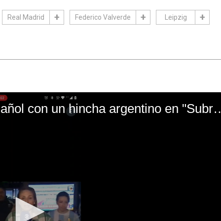
Real Madrid
Federico Valverde
Leipzig
El mal momento de Yanina Gasañol con un hin