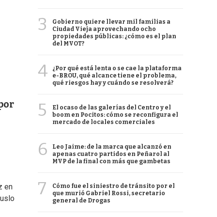
3
Gobierno quiere llevar mil familias a
Ciudad Vieja aprovechando ocho
propiedades públicas: ¿cómo es el plan
del MVOT?
4
¿Por qué está lenta o se cae la plataforma
e-BROU, qué alcance tiene el problema,
qué riesgos hay y cuándo se resolverá?
por
5
El ocaso de las galerías del Centro y el
boom en Pocitos: cómo se reconfigura el
mercado de locales comerciales
6
Leo Jaime: de la marca que alcanzó en
apenas cuatro partidos en Peñarol al
MVP de la final con más que gambetas
7
z en
Cómo fue el siniestro de tránsito por el
que murió Gabriel Rossi, secretario
muslo
general de Drogas