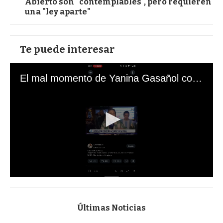
Abierto son "contemplables", pero requieren
una "ley aparte"
Te puede interesar
El mal momento de Yanina Gasañol con un hincha argentino en "Subrayado"
0
s
e
c
Últimas Noticias
o
n