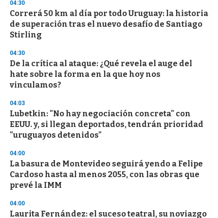
04:30
d
Correrá 50 km al día por todo Uruguay: la historia
s
o
de superación tras el nuevo desafío de Santiago
f
Stirling
3
3
s
04:30
e
De la crítica al ataque: ¿Qué revela el auge del
c
hate sobre la forma en la que hoy nos
o
n
vinculamos?
d
s
04:03
Lubetkin: "No hay negociación concreta" con
EEUU. y, si llegan deportados, tendrán prioridad
"uruguayos detenidos"
04:00
La basura de Montevideo seguirá yendo a Felipe
Cardoso hasta al menos 2055, con las obras que
prevé la IMM
04:00
Laurita Fernández: el suceso teatral, su noviazgo