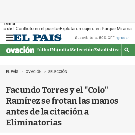
Tema
s del
Conflicto en el puerto
Explotaron cajero en Parque Miramar
día:
Suscribite al 50% OFF
Ingresar
M
e
Fútbol
Mundial
Selección
Estadisticas
Agen
n
M
u
o
s
t
EL PAÍS
OVACIÓN
SELECCIÓN
r
a
Facundo Torres y el "Colo"
r
b
Ramírez se frotan las manos
�
s
antes de la citación a
q
u
Eliminatorias
e
d