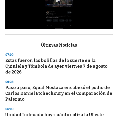
0
s
e
c
Últimas Noticias
o
n
07:00
d
Estas fueron las bolillas de la suerte en la
s
o
Quiniela y Tómbola de ayer viernes 7 de agosto
f
de 2026
3
3
s
06:38
e
Paso a paso, Equal Mostaza encabezó el podio de
c
Carlos Daniel Etchechoury en el Comparación de
o
n
Palermo
d
s
06:00
Unidad Indexada hoy: cuánto cotiza la UI este