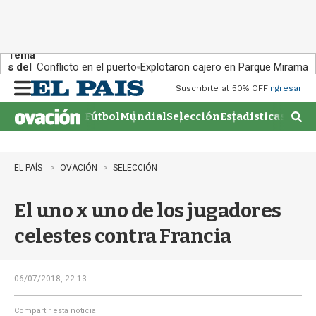
Tema
s del
Conflicto en el puerto
Explotaron cajero en Parque Miramar
día:
Suscribite al 50% OFF
Ingresar
M
e
Fútbol
Mundial
Selección
Estadisticas
Agen
n
M
u
o
s
t
EL PAÍS
OVACIÓN
SELECCIÓN
r
a
El uno x uno de los jugadores
r
b
celestes contra Francia
�
s
q
u
06/07/2018, 22:13
e
d
Compartir esta noticia