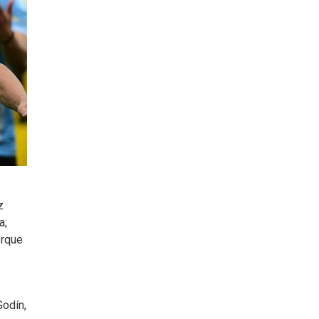
z
a;
orque
Godín,