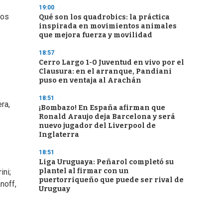
19:00
dos
Qué son los quadrobics: la práctica
inspirada en movimientos animales
que mejora fuerza y movilidad
18:57
Cerro Largo 1-0 Juventud en vivo por el
Clausura: en el arranque, Pandiani
puso en ventaja al Arachán
18:51
ra,
¡Bombazo! En España afirman que
Ronald Araujo deja Barcelona y será
nuevo jugador del Liverpool de
Inglaterra
18:51
Liga Uruguaya: Peñarol completó su
plantel al firmar con un
ini;
puertorriqueño que puede ser rival de
noff,
Uruguay