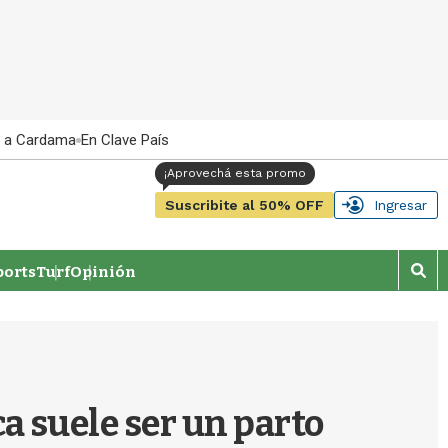
 a Cardama
En Clave País
Suscribite al 50% OFF
Ingresar
orts
Turf
Opinión
M
o
s
t
r
a
r
a suele ser un parto
b
�