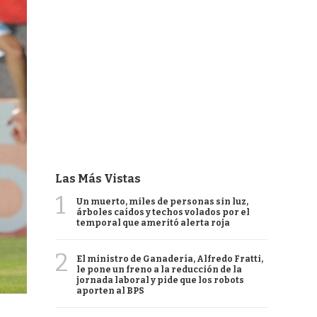
Las Más Vistas
1
Un muerto, miles de personas sin luz,
árboles caídos y techos volados por el
temporal que ameritó alerta roja
2
El ministro de Ganadería, Alfredo Fratti,
le pone un freno a la reducción de la
jornada laboral y pide que los robots
aporten al BPS