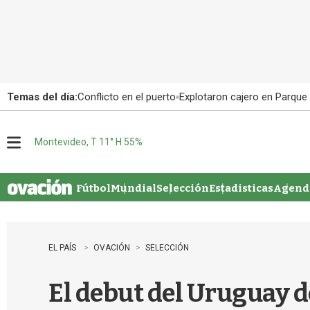
Temas del día:
Conflicto en el puerto
Explotaron cajero en Parque
Montevideo, T 11° H 55%
M
e
n
u
Fútbol
Mundial
Selección
Estadisticas
Agenda
EL PAÍS
OVACIÓN
SELECCIÓN
El debut del Uruguay d