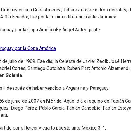
e Uruguay en una Copa América, Tabárez cosechó tres derrotas, 
el 4-0 a Ecuador, fue por la mínima diferencia ante
Jamaica
.
Uruguay por la Copa América
By
Ángel Asteggiante
Uruguay por la Copa América
e julio de 1989. Ese día, la Celeste de Javier Zeoli; José Herre
briel Correa, Santiago Ostolaza, Ruben Paz; Antonio Alzamendi,
 en
Goiania
.
rasil, después de haber vencido a Argentina y Paraguay.
 26 de junio de 2007 en
Mérida
. Aquel día el equipo de Fabián Car
guez; Diego Pérez, Pablo García, Fabián Canobbio; Fabián Estoya
erú.
partido por el tercer y cuarto puesto ante México 3-1.