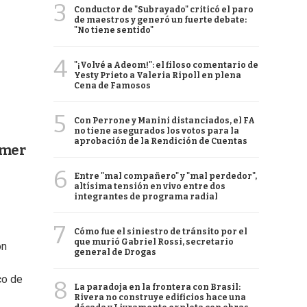
3
Conductor de "Subrayado" criticó el paro
de maestros y generó un fuerte debate:
"No tiene sentido"
4
"¡Volvé a Adeom!": el filoso comentario de
Yesty Prieto a Valeria Ripoll en plena
Cena de Famosos
5
Con Perrone y Manini distanciados, el FA
no tiene asegurados los votos para la
aprobación de la Rendición de Cuentas
imer
6
Entre "mal compañero" y "mal perdedor",
altísima tensión en vivo entre dos
integrantes de programa radial
7
Cómo fue el siniestro de tránsito por el
que murió Gabriel Rossi, secretario
on
general de Drogas
co de
8
La paradoja en la frontera con Brasil:
Rivera no construye edificios hace una