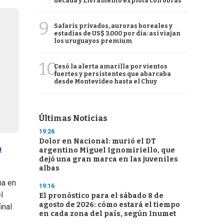
década y Livramento explota con obras
9
Safaris privados, auroras boreales y
estadías de US$ 3.000 por día: así viajan
los uruguayos premium
10
Cesó la alerta amarilla por vientos
fuertes y persistentes que abarcaba
desde Montevideo hasta el Chuy
Últimas Noticias
19:26
Dolor en Nacional: murió el DT
a
argentino Miguel Ignomiriello, que
dejó una gran marca en las juveniles
albas
na en
19:16
l
El pronóstico para el sábado 8 de
agosto de 2026: cómo estará el tiempo
inal
en cada zona del país, según Inumet