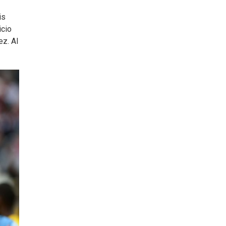
is
icio
ez. Al