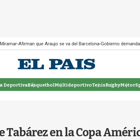
 Miramar
Afirman que Araujo se va del Barcelona
Gobierno demanda
 Deportiva
Básquetbol
Multideportivo
Tenis
Rugby
MotorSp
e Tabárez en la Copa Améric