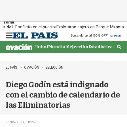
Tema
s del
Conflicto en el puerto
Explotaron cajero en Parque Miramar
día:
Suscribite al 50% OFF
Ingresar
M
e
Fútbol
Mundial
Selección
Estadisticas
Agen
n
M
u
o
s
t
EL PAÍS
OVACIÓN
SELECCIÓN
r
a
Diego Godín está indignado
r
b
con el cambio de calendario de
�
s
las Eliminatorias
q
u
e
d
25/05/2021, 10:25