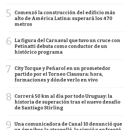
5
Comenzó la construcción del edificio más
alto de América Latina: superará los 470
metros
6
La figura del Carnaval que tuvo un cruce con
Petinatti debuta como conductor de un
histórico programa
7
City Torque y Peñarol en un prometedor
partido por el Torneo Clausura: hora,
formaciones y dónde verlo en vivo
8
Correrá 50 km al día por todo Uruguay: la
historia de superación tras el nuevo desafío
de Santiago Stirling
9
Una comunicadora de Canal 10 denunció que
un ómnibus la atropelló, lo siguió y enfrentó