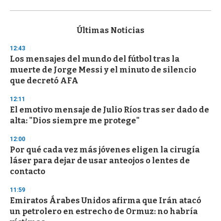
0
s
e
c
Últimas Noticias
o
n
12:43
d
Los mensajes del mundo del fútbol tras la
s
o
muerte de Jorge Messi y el minuto de silencio
f
que decretó AFA
3
3
s
12:11
e
El emotivo mensaje de Julio Ríos tras ser dado de
c
alta: "Dios siempre me protege"
o
n
d
12:00
s
Por qué cada vez más jóvenes eligen la cirugía
láser para dejar de usar anteojos o lentes de
contacto
11:59
Emiratos Árabes Unidos afirma que Irán atacó
un petrolero en estrecho de Ormuz: no habría