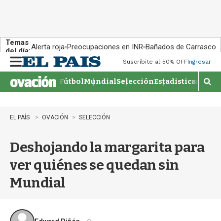
Temas
Alerta roja
Preocupaciones en INR
Bañados de Carrasco
del día:
Suscribite al 50% OFF
Ingresar
M
e
Fútbol
Mundial
Selección
Estadisticas
Agen
n
M
u
o
s
t
EL PAÍS
OVACIÓN
SELECCIÓN
r
a
Deshojando la margarita para
r
b
ver quiénes se quedan sin
�
s
Mundial
q
u
e
d