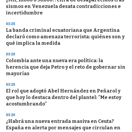
o
sismos en Venezuela desata contradicciones e
f
incertidumbre
3
3
s
03:25
e
La banda criminal ecuatoriana que Argentina
c
declaró como amenaza terrorista: quiénes son y
o
n
qué implica la medida
d
s
03:20
Colombia ante una nueva era política: la
herencia que deja Petro y el reto de gobernar sin
mayorías
03:20
El rol que adoptó Abel Hernández en Peñarol y
que hoy lo destaca dentro del plantel: "Me estoy
acostumbrando"
03:20
¿Habrá una nueva entrada masiva en Ceuta?
España en alerta por mensajes que circulan en