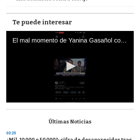
Te puede interesar
El mal momento de Yanina Gasañol con un hincha argentino en "Subrayado"
0
s
e
c
Últimas Noticias
o
n
03:25
d
¿Mil, 10.000 o 50.000?: cifra de desaparecidos tras
s