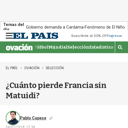
Temas del
Gobierno demanda a Cardama
Fenómeno de El Niño
día:
Suscribite al 50% OFF
Ingresar
M
e
Fútbol
Mundial
Selección
Estadisticas
Agen
n
M
u
o
s
t
EL PAÍS
OVACIÓN
SELECCIÓN
r
a
¿Cuánto pierde Francia sin
r
b
Matuidi?
�
s
q
u
e
Pablo Cupese
d
04/07/2018, 22:38