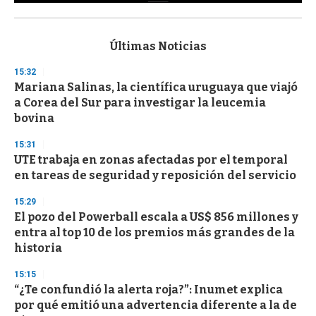
0
s
e
c
Últimas Noticias
o
n
15:32
d
Mariana Salinas, la científica uruguaya que viajó
s
o
a Corea del Sur para investigar la leucemia
f
bovina
3
3
s
15:31
e
UTE trabaja en zonas afectadas por el temporal
c
en tareas de seguridad y reposición del servicio
o
n
d
15:29
s
El pozo del Powerball escala a US$ 856 millones y
entra al top 10 de los premios más grandes de la
historia
15:15
“¿Te confundió la alerta roja?”: Inumet explica
por qué emitió una advertencia diferente a la de