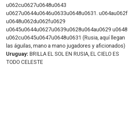
u062cu0627u0648u0643
u0627u0644u0646u0633u0648u0631. u064au062f
u0648u062du062fu0629
u0645u0644u0627u0639u0628u064au0629 u0648
u062cu0645u0647u0648u0631 (Rusia, aquí llegan
las águilas, mano a mano jugadores y aficionados)
Uruguay:
BRILLA EL SOL EN RUSIA, EL CIELO ES
TODO CELESTE