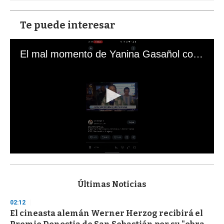
Te puede interesar
El mal momento de Yanina Gasañol con un hincha argentino en "Subrayado"
0
s
e
c
Últimas Noticias
o
n
02:12
d
El cineasta alemán Werner Herzog recibirá el
s
o