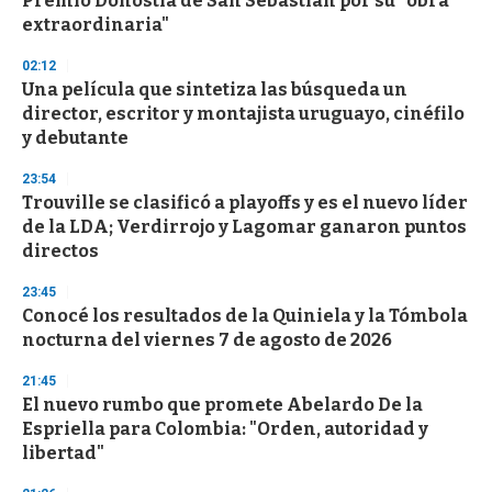
Premio Donostia de San Sebastián por su "obra
f
extraordinaria"
3
3
s
02:12
e
Una película que sintetiza las búsqueda un
c
director, escritor y montajista uruguayo, cinéfilo
o
n
y debutante
d
s
23:54
Trouville se clasificó a playoffs y es el nuevo líder
de la LDA; Verdirrojo y Lagomar ganaron puntos
directos
23:45
Conocé los resultados de la Quiniela y la Tómbola
nocturna del viernes 7 de agosto de 2026
21:45
El nuevo rumbo que promete Abelardo De la
Espriella para Colombia: "Orden, autoridad y
libertad"