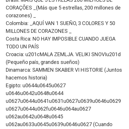
CORAÇÕES _(Más que 5 estrellas, 200 millones de
corazones) _
Colombia: _AQUÍ VAN 1 SUEÑO, 3 COLORES Y 50
MILLONES DE CORAZONES _
Costa Rica: NO HAY IMPOSIBLE CUANDO JUEGA
TODO UN PAÍS
Croacia: u201cMALA ZEMLJA. VELIKI SNOVIu201d
(Pequeño país, grandes sueños)
Dinamarca: SAMMEN SKABER VI HISTORIE (Juntos
hacemos historia)
Egipto: u0644u0645u0627
u0646u0642u0648u0644
u0627u0644u0641u0631u0627u0639u0646u0629
u0627u0644u062fu0646u064au0627
u062au0642u0648u0645
u062au0633u0645u0639u0646u0627 (Cuando