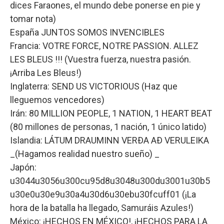
dices Faraones, el mundo debe ponerse en pie y
tomar nota)
España JUNTOS SOMOS INVENCIBLES
Francia: VOTRE FORCE, NOTRE PASSION. ALLEZ
LES BLEUS !!! (Vuestra fuerza, nuestra pasión.
¡Arriba Les Bleus!)
Inglaterra: SEND US VICTORIOUS (Haz que
lleguemos vencedores)
Irán: 80 MILLION PEOPLE, 1 NATION, 1 HEART BEAT
(80 millones de personas, 1 nación, 1 único latido)
Islandia: LÁTUM DRAUMINN VERÐA AÐ VERULEIKA
_(Hagamos realidad nuestro sueño) _
Japón:
u3044u3056u300cu95d8u3048u300du3001u30b5
u30e0u30e9u30a4u30d6u30ebu30fcuff01 (¡La
hora de la batalla ha llegado, Samuráis Azules!)
México: ¡HECHOS EN MÉXICO!, ¡HECHOS PARA LA