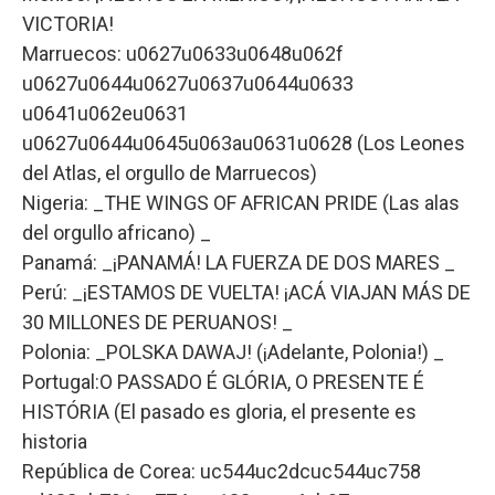
VICTORIA!
Marruecos: u0627u0633u0648u062f
u0627u0644u0627u0637u0644u0633
u0641u062eu0631
u0627u0644u0645u063au0631u0628 (Los Leones
del Atlas, el orgullo de Marruecos)
Nigeria: _THE WINGS OF AFRICAN PRIDE (Las alas
del orgullo africano) _
Panamá: _¡PANAMÁ! LA FUERZA DE DOS MARES _
Perú: _¡ESTAMOS DE VUELTA! ¡ACÁ VIAJAN MÁS DE
30 MILLONES DE PERUANOS! _
Polonia: _POLSKA DAWAJ! (¡Adelante, Polonia!) _
Portugal:O PASSADO É GLÓRIA, O PRESENTE É
HISTÓRIA (El pasado es gloria, el presente es
historia
República de Corea: uc544uc2dcuc544uc758