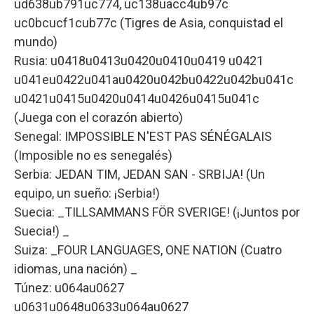
ud638ub791uc774, uc138uacc4ub97c
uc0bcucf1cub77c (Tigres de Asia, conquistad el
mundo)
Rusia: u0418u0413u0420u0410u0419 u0421
u041eu0422u041au0420u042bu0422u042bu041c
u0421u0415u0420u0414u0426u0415u041c
(Juega con el corazón abierto)
Senegal: IMPOSSIBLE N'EST PAS SÉNÉGALAIS
(Imposible no es senegalés)
Serbia: JEDAN TIM, JEDAN SAN - SRBIJA! (Un
equipo, un sueño: ¡Serbia!)
Suecia: _TILLSAMMANS FÖR SVERIGE! (¡Juntos por
Suecia!) _
Suiza: _FOUR LANGUAGES, ONE NATION (Cuatro
idiomas, una nación) _
Túnez: u064au0627
u0631u0648u0633u064au0627