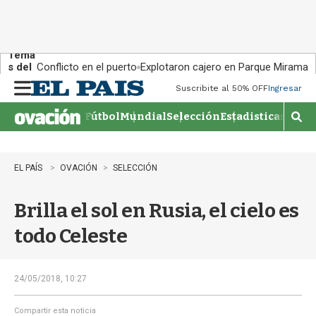
Tema
s del
Conflicto en el puerto
Explotaron cajero en Parque Miramar
día:
Suscribite al 50% OFF
Ingresar
M
e
Fútbol
Mundial
Selección
Estadisticas
Agen
n
M
u
o
s
t
EL PAÍS
OVACIÓN
SELECCIÓN
r
a
Brilla el sol en Rusia, el cielo es
r
b
todo Celeste
�
s
q
u
24/05/2018, 10:27
e
d
Compartir esta noticia