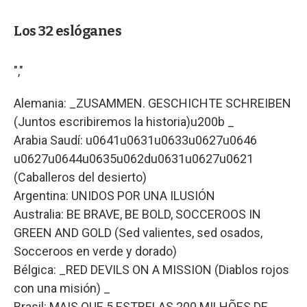
Los 32 eslóganes
","
Alemania: _ZUSAMMEN. GESCHICHTE SCHREIBEN
(Juntos escribiremos la historia)u200b _
Arabia Saudí: u0641u0631u0633u0627u0646
u0627u0644u0635u062du0631u0627u0621
(Caballeros del desierto)
Argentina: UNIDOS POR UNA ILUSIÓN
Australia: BE BRAVE, BE BOLD, SOCCEROOS IN
GREEN AND GOLD (Sed valientes, sed osados,
Socceroos en verde y dorado)
Bélgica: _RED DEVILS ON A MISSION (Diablos rojos
con una misión) _
Brasil: MAIS QUE 5 ESTRELAS 200 MILHÕES DE