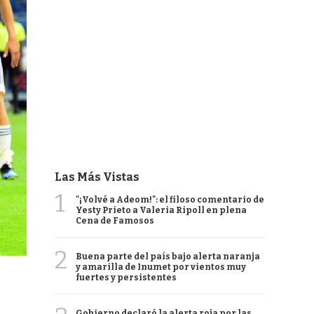
Las Más Vistas
1
"¡Volvé a Adeom!": el filoso comentario de
Yesty Prieto a Valeria Ripoll en plena
Cena de Famosos
2
Buena parte del país bajo alerta naranja
y amarilla de Inumet por vientos muy
fuertes y persistentes
Gobierno declaró la alerta roja por las