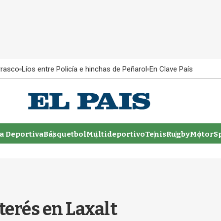
rrasco
Líos entre Policía e hinchas de Peñarol
En Clave País
 Deportiva
Básquetbol
Multideportivo
Tenis
Rugby
MotorSp
terés en Laxalt