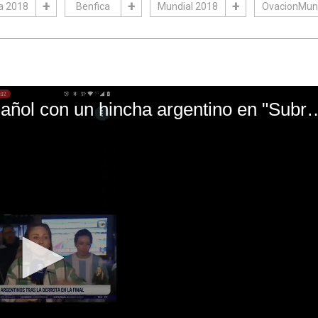
a 2018
Benfica
Mundial 2018
OvacionMun
El mal momento de Yanina Gasañol con un hin