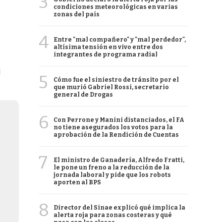
3
condiciones meteorológicas en varias
zonas del país
4
Entre "mal compañero" y "mal perdedor",
altísima tensión en vivo entre dos
integrantes de programa radial
l
5
Cómo fue el siniestro de tránsito por el
que murió Gabriel Rossi, secretario
general de Drogas
6
Con Perrone y Manini distanciados, el FA
no tiene asegurados los votos para la
aprobación de la Rendición de Cuentas
7
El ministro de Ganadería, Alfredo Fratti,
le pone un freno a la reducción de la
jornada laboral y pide que los robots
aporten al BPS
8
Director del Sinae explicó qué implica la
alerta roja para zonas costeras y qué