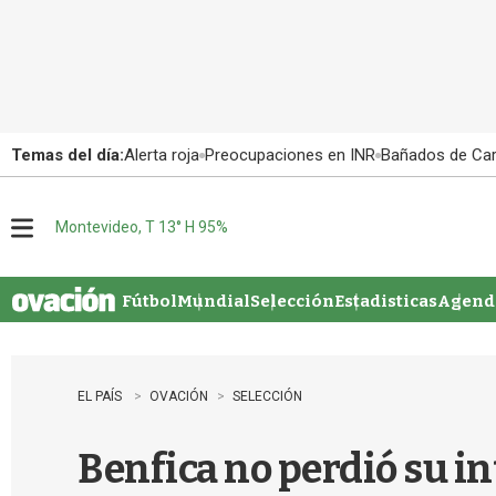
Temas del día:
Alerta roja
Preocupaciones en INR
Bañados de Ca
Montevideo, T 13° H 95%
M
e
n
u
Fútbol
Mundial
Selección
Estadisticas
Agenda
EL PAÍS
OVACIÓN
SELECCIÓN
Benfica no perdió su in