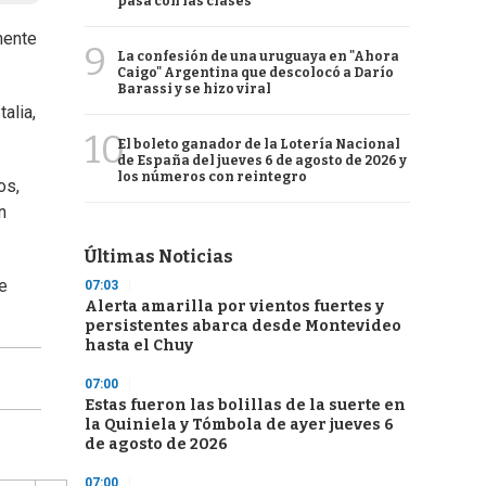
pasa con las clases
mente
9
La confesión de una uruguaya en "Ahora
Caigo" Argentina que descolocó a Darío
Barassi y se hizo viral
alia,
10
El boleto ganador de la Lotería Nacional
de España del jueves 6 de agosto de 2026 y
los números con reintegro
os,
n
Últimas Noticias
re
07:03
Alerta amarilla por vientos fuertes y
persistentes abarca desde Montevideo
hasta el Chuy
07:00
Estas fueron las bolillas de la suerte en
la Quiniela y Tómbola de ayer jueves 6
de agosto de 2026
07:00