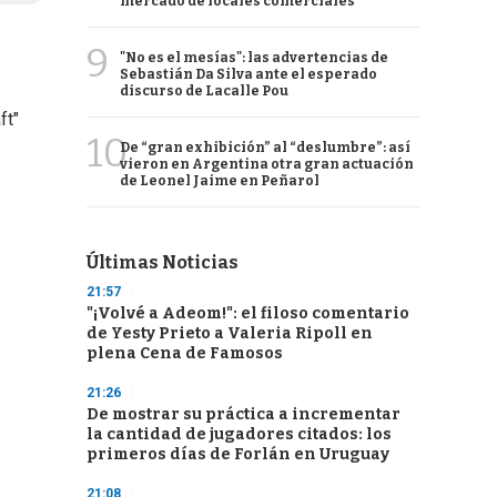
mercado de locales comerciales
9
"No es el mesías": las advertencias de
Sebastián Da Silva ante el esperado
discurso de Lacalle Pou
ft"
10
De “gran exhibición” al “deslumbre”: así
vieron en Argentina otra gran actuación
de Leonel Jaime en Peñarol
Últimas Noticias
21:57
"¡Volvé a Adeom!": el filoso comentario
de Yesty Prieto a Valeria Ripoll en
plena Cena de Famosos
21:26
De mostrar su práctica a incrementar
la cantidad de jugadores citados: los
primeros días de Forlán en Uruguay
21:08