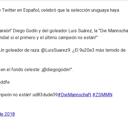
e Twitter en Español, celebró que la selección uruguaya haya
araón" Diego Godín y del goleador Luis Suárez, la "Die Mannscha
ial si el primero y el último campeón no están!"
"Un goleador de raza: @LuisSuarez9. ¿El 9u20e3 más temido de
 en el fondo celeste: ¡@diegogodin!".
uddfe
campeón no están! ud83dude09
#DieMannschaft
#ZSMMN
de 2018