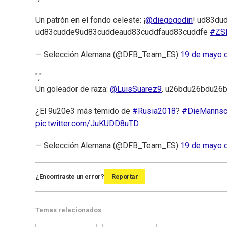
Un patrón en el fondo celeste: ¡
@diegogodin
! ud83du
ud83cudde9ud83cuddeaud83cuddfaud83cuddfe
#Z
— Selección Alemana (@DFB_Team_ES)
19 de mayo 
","
Un goleador de raza:
@LuisSuarez9
. u26bdu26bdu26
¿El 9u20e3 más temido de
#Rusia2018
?
#DieMannsc
pic.twitter.com/JuKUDD8uTD
— Selección Alemana (@DFB_Team_ES)
19 de mayo 
¿Encontraste un error?
Reportar
Temas relacionados