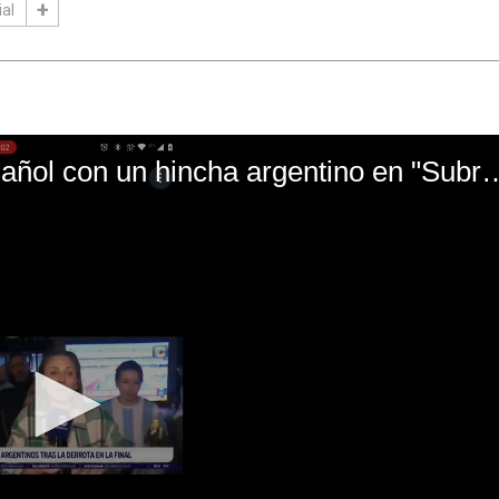
al
El mal momento de Yanina Gasañol con un hin