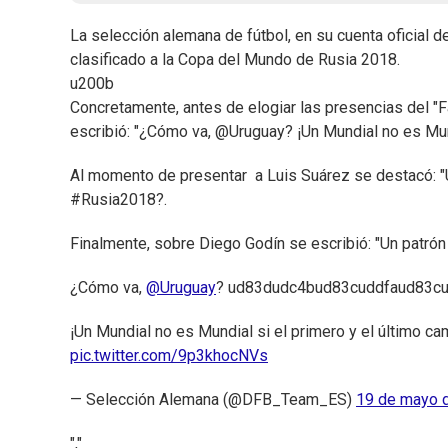
La selección alemana de fútbol, en su cuenta oficial d
clasificado a la Copa del Mundo de Rusia 2018.
u200b
Concretamente, antes de elogiar las presencias del "F
escribió: "¿Cómo va, @Uruguay? ¡Un Mundial no es Mund
Al momento de presentar a Luis Suárez se destacó: 
#Rusia2018?.
Finalmente, sobre Diego Godín se escribió: "Un patrón
¿Cómo va,
@Uruguay
? ud83dudc4bud83cuddfaud83c
¡Un Mundial no es Mundial si el primero y el último 
pic.twitter.com/9p3khocNVs
— Selección Alemana (@DFB_Team_ES)
19 de mayo 
","