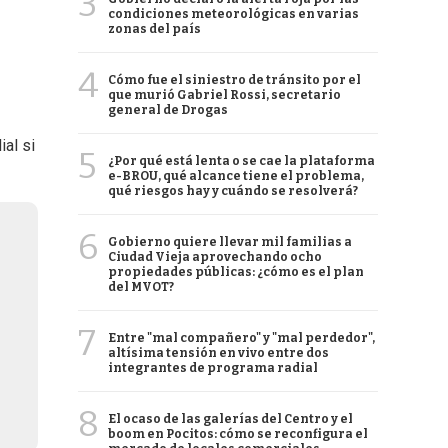
3
condiciones meteorológicas en varias
zonas del país
4
Cómo fue el siniestro de tránsito por el
que murió Gabriel Rossi, secretario
general de Drogas
al si
5
¿Por qué está lenta o se cae la plataforma
e-BROU, qué alcance tiene el problema,
qué riesgos hay y cuándo se resolverá?
6
Gobierno quiere llevar mil familias a
Ciudad Vieja aprovechando ocho
propiedades públicas: ¿cómo es el plan
del MVOT?
7
Entre "mal compañero" y "mal perdedor",
altísima tensión en vivo entre dos
integrantes de programa radial
8
El ocaso de las galerías del Centro y el
boom en Pocitos: cómo se reconfigura el