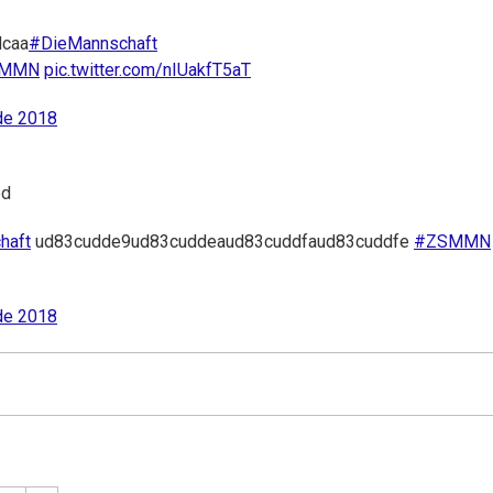
dcaa
#DieMannschaft
SMMN
pic.twitter.com/nIUakfT5aT
de 2018
bd
haft
ud83cudde9ud83cuddeaud83cuddfaud83cuddfe
#ZSMMN
de 2018