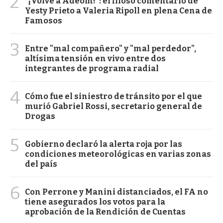
2
"¡Volvé a Adeom!": el filoso comentario de
Yesty Prieto a Valeria Ripoll en plena Cena de
Famosos
3
Entre "mal compañero" y "mal perdedor",
altísima tensión en vivo entre dos
integrantes de programa radial
4
Cómo fue el siniestro de tránsito por el que
murió Gabriel Rossi, secretario general de
Drogas
5
Gobierno declaró la alerta roja por las
condiciones meteorológicas en varias zonas
del país
6
Con Perrone y Manini distanciados, el FA no
tiene asegurados los votos para la
aprobación de la Rendición de Cuentas