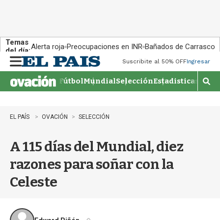
Temas
Alerta roja
Preocupaciones en INR
Bañados de Carrasco
del día:
Suscribite al 50% OFF
Ingresar
M
e
Fútbol
Mundial
Selección
Estadisticas
Agen
n
M
u
o
s
t
EL PAÍS
OVACIÓN
SELECCIÓN
r
a
A 115 días del Mundial, diez
r
b
razones para soñar con la
�
s
Celeste
q
u
e
d