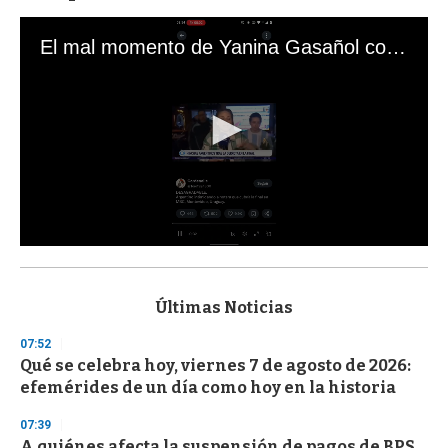
El mal momento de Yanina Gasañol con un hincha argentino en "Subrayado"
0
s
e
c
Últimas Noticias
o
n
07:52
d
Qué se celebra hoy, viernes 7 de agosto de 2026:
s
o
efemérides de un día como hoy en la historia
f
3
07:39
3
s
A quiénes afecta la suspensión de pagos de BPS