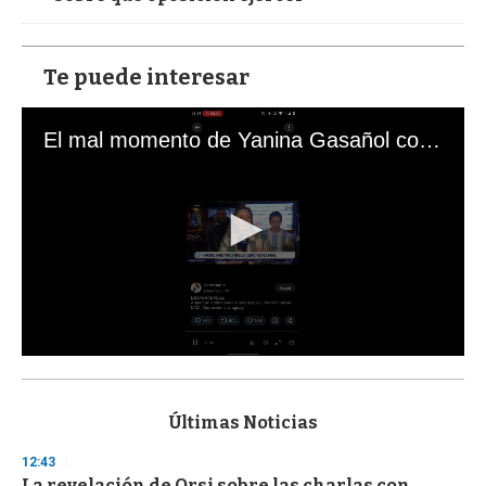
Te puede interesar
El mal momento de Yanina Gasañol con un hincha argentino en "Subrayado"
0
s
e
c
Últimas Noticias
o
n
12:43
d
La revelación de Orsi sobre las charlas con
s