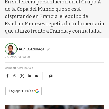
a
En su tercera presentación en el Grupo A
de la Copa del Mundo que se está
disputando en Francia, el equipo de
Esteban Meneses repetirá la indumentaria
que utilizó frente a Francia y contra Italia.
Enrique Arrillaga
27/09/2023, 03:00
Compartir esta noticia
F
W
T
L
E
a
h
w
i
m
c
a
i
n
a
e
t
t
k
i
+
Agregar El País en
b
s
t
e
l
o
A
e
d
o
p
r
I
k
p
n