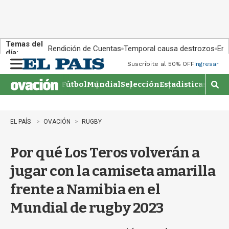
Temas del
Rendición de Cuentas
Temporal causa destrozos
En 
día:
Suscribite al 50% OFF
Ingresar
M
e
Fútbol
Mundial
Selección
Estadisticas
Agen
n
M
u
o
s
t
EL PAÍS
OVACIÓN
RUGBY
r
a
Por qué Los Teros volverán a
r
b
jugar con la camiseta amarilla
�
s
frente a Namibia en el
q
u
Mundial de rugby 2023
e
d