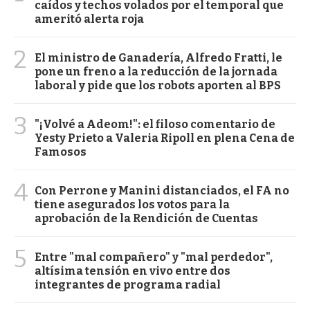
caídos y techos volados por el temporal que
ameritó alerta roja
2
El ministro de Ganadería, Alfredo Fratti, le
pone un freno a la reducción de la jornada
laboral y pide que los robots aporten al BPS
3
"¡Volvé a Adeom!": el filoso comentario de
Yesty Prieto a Valeria Ripoll en plena Cena de
Famosos
4
Con Perrone y Manini distanciados, el FA no
tiene asegurados los votos para la
aprobación de la Rendición de Cuentas
5
Entre "mal compañero" y "mal perdedor",
altísima tensión en vivo entre dos
integrantes de programa radial