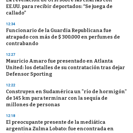
o
EE.UU. para recibir deportados: “Se juega de
f
callado”
3
3
s
12:34
e
Funcionario de la Guardia Republicana fue
c
atrapado con más de $ 300.000 en perfumes de
o
n
contrabando
d
s
12:27
Mauricio Amaro fue presentado en Atlanta
United: los detalles de su contratación tras dejar
Defensor Sporting
12:22
Construyen en Sudamérica un "río de hormigón"
de 145 km para terminar con la sequía de
millones de personas
12:18
El preocupante presente de la mediática
argentina Zulma Lobato: fue encontrada en