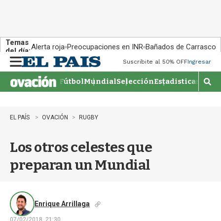
Temas
Alerta roja
Preocupaciones en INR
Bañados de Carrasco
del día:
Suscribite al 50% OFF
Ingresar
M
e
Fútbol
Mundial
Selección
Estadisticas
Agen
n
M
u
o
s
t
EL PAÍS
OVACIÓN
RUGBY
r
a
Los otros celestes que
r
b
preparan un Mundial
�
s
q
u
e
Enrique Arrillaga
d
07/02/2018, 21:30