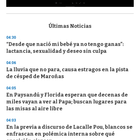
0
s
e
c
Últimas Noticias
o
n
04:30
d
“Desde que nació mi bebé ya no tengo ganas”:
s
o
lactancia, sexualidad y deseo sin culpa
f
3
04:06
3
s
La lluvia que no para, causa estragos en la pista
e
de césped de Maroñas
c
o
04:05
n
d
En Paysandú y Florida esperan que decenas de
s
miles vayan a ver al Papa; buscan lugares para
las misas al aire libre
04:03
En la previa a discurso de Lacalle Pou, blancos se
enfrascan en polémica interna sobre qué