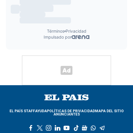
EL PAÍS STAFF
AYUDA
POLÍTICAS DE PRIVACIDAD
MAPA DEL SITIO
ANUNCIANTES
f
t
i
l
y
t
g
w
t