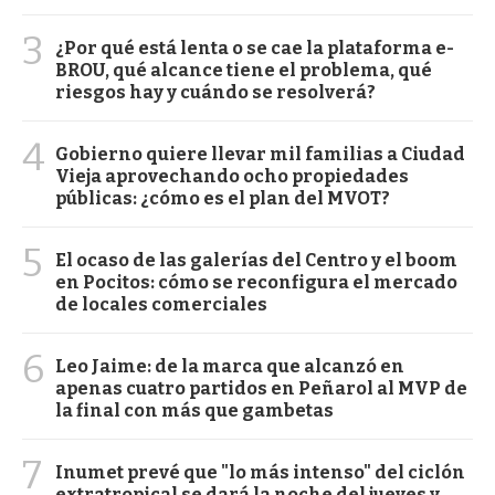
3
¿Por qué está lenta o se cae la plataforma e-
BROU, qué alcance tiene el problema, qué
riesgos hay y cuándo se resolverá?
4
Gobierno quiere llevar mil familias a Ciudad
Vieja aprovechando ocho propiedades
públicas: ¿cómo es el plan del MVOT?
5
El ocaso de las galerías del Centro y el boom
en Pocitos: cómo se reconfigura el mercado
de locales comerciales
6
Leo Jaime: de la marca que alcanzó en
apenas cuatro partidos en Peñarol al MVP de
la final con más que gambetas
7
Inumet prevé que "lo más intenso" del ciclón
extratropical se dará la noche del jueves y