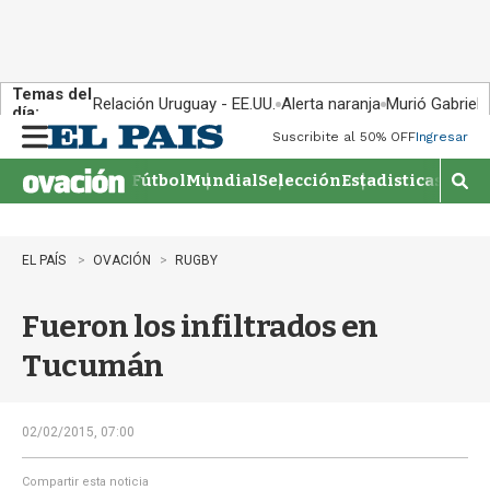
Temas del
Relación Uruguay - EE.UU.
Alerta naranja
Murió Gabriel 
día:
Suscribite al 50% OFF
Ingresar
M
e
Fútbol
Mundial
Selección
Estadisticas
Agen
n
M
u
o
s
t
EL PAÍS
OVACIÓN
RUGBY
r
a
Fueron los infiltrados en
r
b
Tucumán
�
s
q
u
02/02/2015, 07:00
e
d
Compartir esta noticia