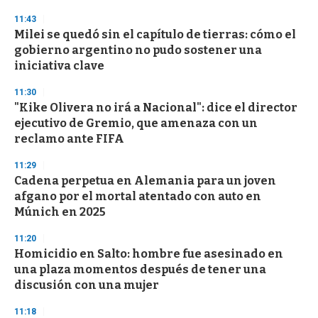
n
d
11:43
s
Milei se quedó sin el capítulo de tierras: cómo el
gobierno argentino no pudo sostener una
iniciativa clave
11:30
"Kike Olivera no irá a Nacional": dice el director
ejecutivo de Gremio, que amenaza con un
reclamo ante FIFA
11:29
Cadena perpetua en Alemania para un joven
afgano por el mortal atentado con auto en
Múnich en 2025
11:20
Homicidio en Salto: hombre fue asesinado en
una plaza momentos después de tener una
discusión con una mujer
11:18