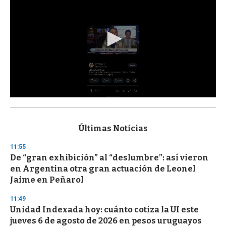
0
s
e
c
Últimas Noticias
o
n
11:55
d
De “gran exhibición” al “deslumbre”: así vieron
s
o
en Argentina otra gran actuación de Leonel
f
Jaime en Peñarol
3
3
s
11:49
e
Unidad Indexada hoy: cuánto cotiza la UI este
c
jueves 6 de agosto de 2026 en pesos uruguayos
o