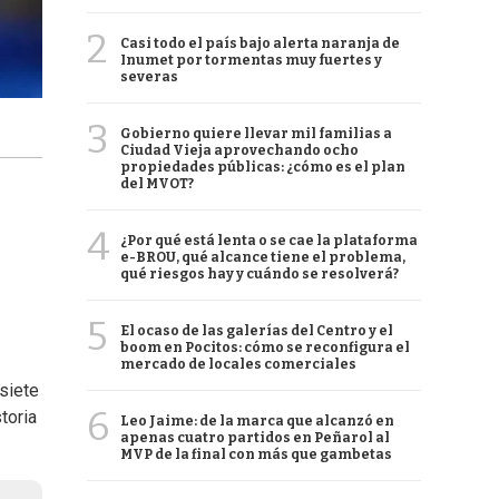
2
Casi todo el país bajo alerta naranja de
Inumet por tormentas muy fuertes y
severas
3
Gobierno quiere llevar mil familias a
Ciudad Vieja aprovechando ocho
propiedades públicas: ¿cómo es el plan
del MVOT?
4
¿Por qué está lenta o se cae la plataforma
e-BROU, qué alcance tiene el problema,
qué riesgos hay y cuándo se resolverá?
5
El ocaso de las galerías del Centro y el
boom en Pocitos: cómo se reconfigura el
mercado de locales comerciales
 siete
6
toria
Leo Jaime: de la marca que alcanzó en
apenas cuatro partidos en Peñarol al
MVP de la final con más que gambetas