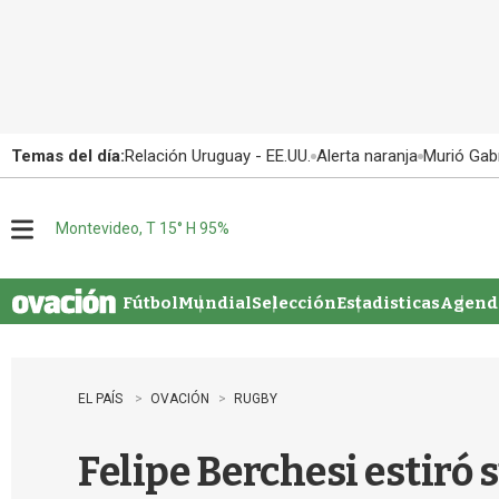
Temas del día:
Relación Uruguay - EE.UU.
Alerta naranja
Murió Gabr
Montevideo, T 15° H 95%
M
e
n
u
Fútbol
Mundial
Selección
Estadisticas
Agenda
EL PAÍS
OVACIÓN
RUGBY
Felipe Berchesi estiró