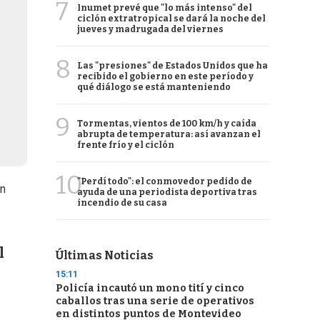
7
Inumet prevé que "lo más intenso" del
ciclón extratropical se dará la noche del
jueves y madrugada del viernes
8
Las "presiones" de Estados Unidos que ha
recibido el gobierno en este período y
qué diálogo se está manteniendo
9
Tormentas, vientos de 100 km/h y caída
abrupta de temperatura: así avanzan el
frente frío y el ciclón
10
"Perdí todo": el conmovedor pedido de
un
ayuda de una periodista deportiva tras
incendio de su casa
l
Últimas Noticias
15:11
Policía incautó un mono tití y cinco
caballos tras una serie de operativos
en distintos puntos de Montevideo