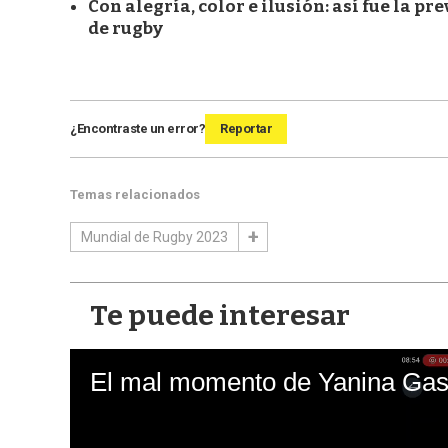
Con alegría, color e ilusión: así fue la p
de rugby
¿Encontraste un error?
Reportar
Temas relacionados
Mundial de Rugby 2023
Te puede interesar