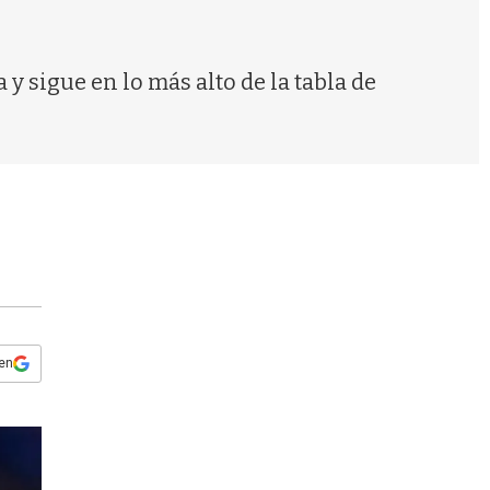
s
q
u
e
 sigue en lo más alto de la tabla de
d
a
 en