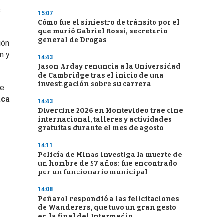
s
15:07
Cómo fue el siniestro de tránsito por el
que murió Gabriel Rossi, secretario
general de Drogas
ión
n y
14:43
Jason Arday renuncia a la Universidad
de Cambridge tras el inicio de una
investigación sobre su carrera
de
aca
14:43
Divercine 2026 en Montevideo trae cine
internacional, talleres y actividades
gratuitas durante el mes de agosto
14:11
Policía de Minas investiga la muerte de
un hombre de 57 años: fue encontrado
por un funcionario municipal
14:08
Peñarol respondió a las felicitaciones
de Wanderers, que tuvo un gran gesto
en la final del Intermedio