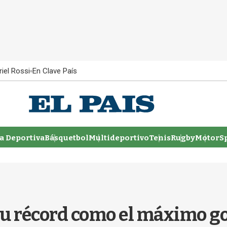
iel Rossi
En Clave País
 Deportiva
Básquetbol
Multideportivo
Tenis
Rugby
MotorSp
 su récord como el máximo 