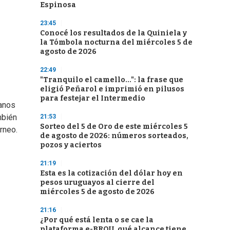
Espinosa
23:45
Conocé los resultados de la Quiniela y
la Tómbola nocturna del miércoles 5 de
agosto de 2026
22:49
"Tranquilo el camello...": la frase que
eligió Peñarol e imprimió en pilusos
para festejar el Intermedio
canos
mbién
21:53
Sorteo del 5 de Oro de este miércoles 5
rneo.
de agosto de 2026: números sorteados,
pozos y aciertos
21:19
Esta es la cotización del dólar hoy en
pesos uruguayos al cierre del
miércoles 5 de agosto de 2026
21:16
¿Por qué está lenta o se cae la
plataforma e-BROU, qué alcance tiene