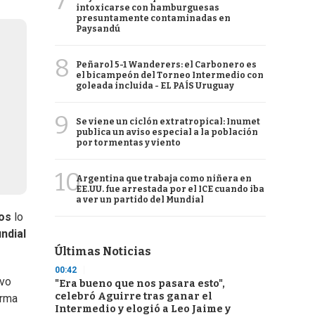
7
intoxicarse con hamburguesas
presuntamente contaminadas en
Paysandú
8
Peñarol 5-1 Wanderers: el Carbonero es
el bicampeón del Torneo Intermedio con
goleada incluida - EL PAÍS Uruguay
9
Se viene un ciclón extratropical: Inumet
publica un aviso especial a la población
por tormentas y viento
10
Argentina que trabaja como niñera en
EE.UU. fue arrestada por el ICE cuando iba
a ver un partido del Mundial
os
lo
ndial
Últimas Noticias
00:42
ivo
"Era bueno que nos pasara esto",
celebró Aguirre tras ganar el
orma
Intermedio y elogió a Leo Jaime y