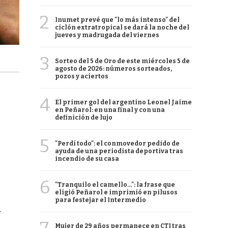
2
Inumet prevé que "lo más intenso" del
ciclón extratropical se dará la noche del
jueves y madrugada del viernes
3
Sorteo del 5 de Oro de este miércoles 5 de
agosto de 2026: números sorteados,
pozos y aciertos
4
El primer gol del argentino Leonel Jaime
en Peñarol: en una final y con una
definición de lujo
5
"Perdí todo": el conmovedor pedido de
ayuda de una periodista deportiva tras
incendio de su casa
6
"Tranquilo el camello...": la frase que
eligió Peñarol e imprimió en pilusos
para festejar el Intermedio
r
Mujer de 29 años permanece en CTI tras