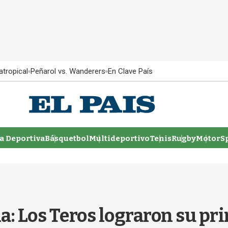
atropical
Peñarol vs. Wanderers
En Clave País
 Deportiva
Básquetbol
Multideportivo
Tenis
Rugby
MotorSp
 Los Teros lograron su pri