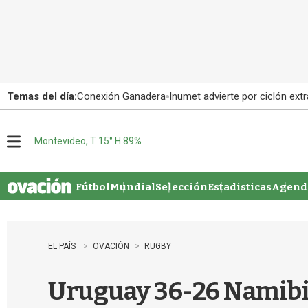
Temas del día:
Conexión Ganadera
Inumet advierte por ciclón extr
Montevideo, T 15° H 89%
M
e
n
u
Fútbol
Mundial
Selección
Estadisticas
Agenda
EL PAÍS
OVACIÓN
RUGBY
Uruguay 36-26 Namibia: