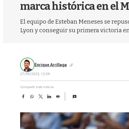
marca histórica en el 
El equipo de Esteban Meneses se repuso 
Lyon y conseguir su primera victoria e
Enrique Arrillaga
27/09/2023, 12:09
Compartir esta noticia
F
W
T
L
E
a
h
w
i
m
c
a
i
n
a
e
t
t
k
i
b
s
t
e
l
o
A
e
d