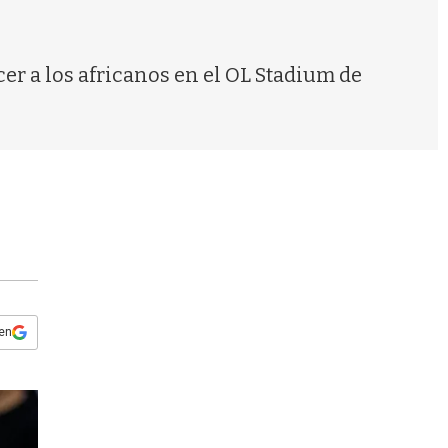
s
q
u
e
er a los africanos en el OL Stadium de
d
a
 en