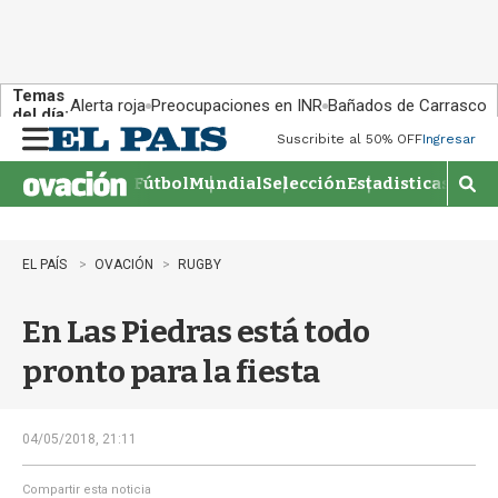
Temas
Alerta roja
Preocupaciones en INR
Bañados de Carrasco
del día:
Suscribite al 50% OFF
Ingresar
M
e
Fútbol
Mundial
Selección
Estadisticas
Agen
n
M
u
o
s
t
EL PAÍS
OVACIÓN
RUGBY
r
a
En Las Piedras está todo
r
b
pronto para la fiesta
�
s
q
u
04/05/2018, 21:11
e
d
Compartir esta noticia