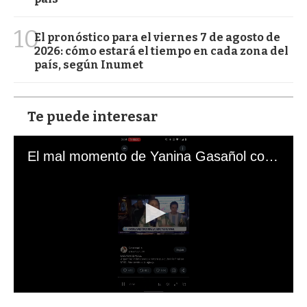
10
El pronóstico para el viernes 7 de agosto de
2026: cómo estará el tiempo en cada zona del
país, según Inumet
Te puede interesar
El mal momento de Yanina Gasañol con un hincha argentino en "Subrayado"
0