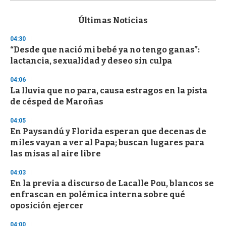
s
e
c
Últimas Noticias
o
n
04:30
d
“Desde que nació mi bebé ya no tengo ganas”:
s
o
lactancia, sexualidad y deseo sin culpa
f
3
04:06
3
s
La lluvia que no para, causa estragos en la pista
e
de césped de Maroñas
c
o
04:05
n
d
En Paysandú y Florida esperan que decenas de
s
miles vayan a ver al Papa; buscan lugares para
las misas al aire libre
04:03
En la previa a discurso de Lacalle Pou, blancos se
enfrascan en polémica interna sobre qué
oposición ejercer
04:00