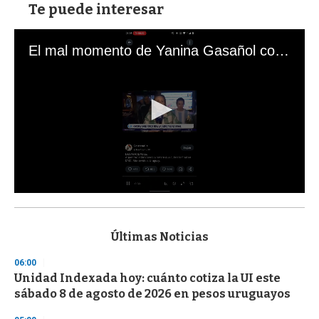
Te puede interesar
El mal momento de Yanina Gasañol con un hincha argentino en "Subrayado"
0
s
e
c
Últimas Noticias
o
n
06:00
d
Unidad Indexada hoy: cuánto cotiza la UI este
s
o
sábado 8 de agosto de 2026 en pesos uruguayos
f
3