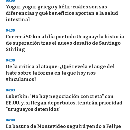
05:00
3
s
Yogur, yogur griego y kéfir: cuáles son sus
e
diferencias y qué beneficios aportan a la salud
c
intestinal
o
n
d
04:30
s
Correrá 50 km al día por todo Uruguay: la historia
de superación tras el nuevo desafío de Santiago
Stirling
04:30
De la crítica al ataque: ¿Qué revela el auge del
hate sobre la forma en la que hoy nos
vinculamos?
04:03
Lubetkin: "No hay negociación concreta" con
EE.UU. y, si llegan deportados, tendrán prioridad
"uruguayos detenidos"
04:00
La basura de Montevideo seguirá yendo a Felipe