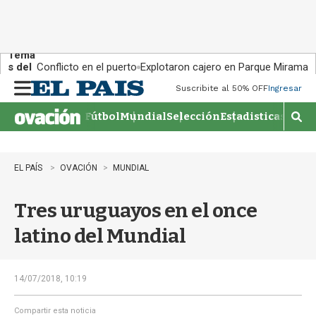
Tema
s del
Conflicto en el puerto
Explotaron cajero en Parque Miramar
día:
Suscribite al 50% OFF
Ingresar
M
e
Fútbol
Mundial
Selección
Estadisticas
Agen
n
M
u
o
s
t
EL PAÍS
OVACIÓN
MUNDIAL
r
a
Tres uruguayos en el once
r
b
latino del Mundial
�
s
q
u
14/07/2018, 10:19
e
d
Compartir esta noticia