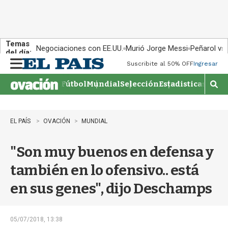
Temas
Negociaciones con EE.UU.
Murió Jorge Messi
Peñarol vs
del día:
Suscribite al 50% OFF
Ingresar
M
e
Fútbol
Mundial
Selección
Estadisticas
Agen
n
M
u
o
s
t
EL PAÍS
OVACIÓN
MUNDIAL
r
a
"Son muy buenos en defensa y
r
b
también en lo ofensivo.. está
�
s
en sus genes", dijo Deschamps
q
u
e
d
05/07/2018, 13:38