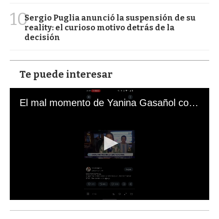
10
Sergio Puglia anunció la suspensión de su
reality: el curioso motivo detrás de la
decisión
Te puede interesar
El mal momento de Yanina Gasañol con un hincha argentino en "Subrayado"
0
s
e