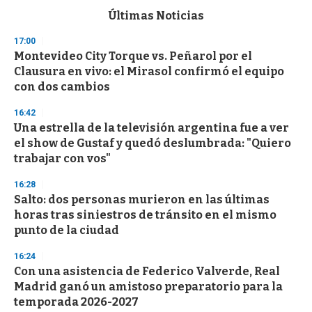
c
Últimas Noticias
o
n
17:00
d
Montevideo City Torque vs. Peñarol por el
s
o
Clausura en vivo: el Mirasol confirmó el equipo
f
con dos cambios
3
3
s
16:42
e
Una estrella de la televisión argentina fue a ver
c
el show de Gustaf y quedó deslumbrada: "Quiero
o
n
trabajar con vos"
d
s
16:28
Salto: dos personas murieron en las últimas
horas tras siniestros de tránsito en el mismo
punto de la ciudad
16:24
Con una asistencia de Federico Valverde, Real
Madrid ganó un amistoso preparatorio para la
temporada 2026-2027