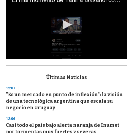
0
s
e
c
Últimas Noticias
o
n
12:07
d
"Es un mercado en punto de inflexión": la visión
s
o
de una tecnológica argentina que escala su
f
negocio en Uruguay
3
3
s
12:06
e
Casi todo el país bajo alerta naranja de Inumet
c
por tormentas muy fuertes y severas
o