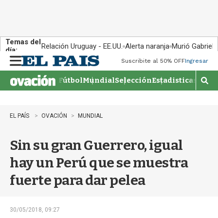
Temas del
Relación Uruguay - EE.UU.
Alerta naranja
Murió Gabriel 
día:
Suscribite al 50% OFF
Ingresar
M
e
Fútbol
Mundial
Selección
Estadisticas
Agen
n
M
u
o
s
t
EL PAÍS
OVACIÓN
MUNDIAL
r
a
Sin su gran Guerrero, igual
r
b
hay un Perú que se muestra
�
s
fuerte para dar pelea
q
u
e
d
30/05/2018, 09:27