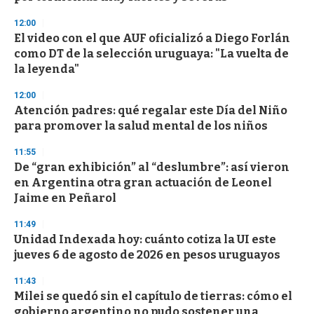
n
d
12:00
s
El video con el que AUF oficializó a Diego Forlán
como DT de la selección uruguaya: "La vuelta de
la leyenda"
12:00
Atención padres: qué regalar este Día del Niño
para promover la salud mental de los niños
11:55
De “gran exhibición” al “deslumbre”: así vieron
en Argentina otra gran actuación de Leonel
Jaime en Peñarol
11:49
Unidad Indexada hoy: cuánto cotiza la UI este
jueves 6 de agosto de 2026 en pesos uruguayos
11:43
Milei se quedó sin el capítulo de tierras: cómo el
gobierno argentino no pudo sostener una