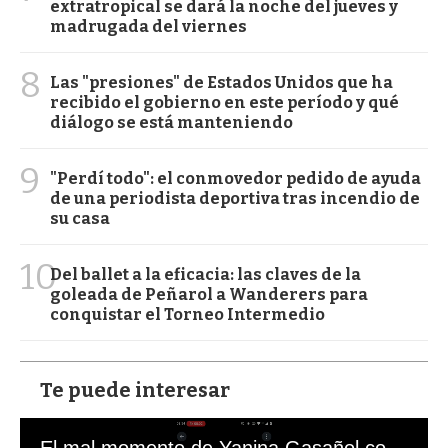
extratropical se dará la noche del jueves y
madrugada del viernes
8
Las "presiones" de Estados Unidos que ha
recibido el gobierno en este período y qué
diálogo se está manteniendo
9
"Perdí todo": el conmovedor pedido de ayuda
de una periodista deportiva tras incendio de
su casa
10
Del ballet a la eficacia: las claves de la
goleada de Peñarol a Wanderers para
conquistar el Torneo Intermedio
Te puede interesar
El mal momento de Yanina Gasañol con un hincha argentino en "Subrayado"