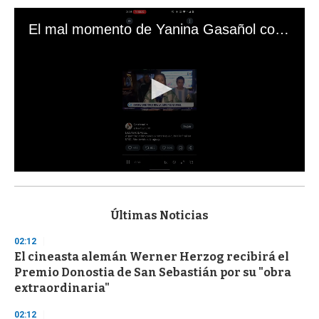
El mal momento de Yanina Gasañol con un hincha argentino en "Subrayado"
0
s
e
c
Últimas Noticias
o
n
02:12
d
El cineasta alemán Werner Herzog recibirá el
s
o
Premio Donostia de San Sebastián por su "obra
f
extraordinaria"
3
3
s
02:12