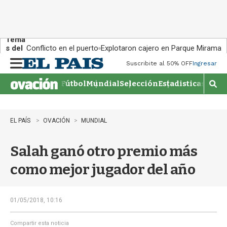
Tema
s del
Conflicto en el puerto
Explotaron cajero en Parque Miramar
día:
Suscribite al 50% OFF
Ingresar
M
e
Fútbol
Mundial
Selección
Estadisticas
Agen
n
M
u
o
s
t
EL PAÍS
OVACIÓN
MUNDIAL
r
a
Salah ganó otro premio más
r
b
como mejor jugador del año
�
s
q
u
01/05/2018, 10:16
e
d
Compartir esta noticia