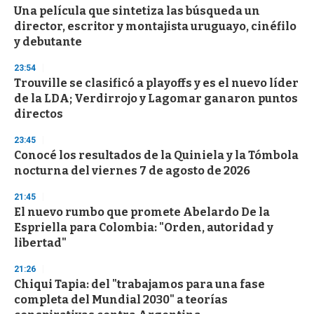
e
Una película que sintetiza las búsqueda un
c
director, escritor y montajista uruguayo, cinéfilo
o
n
y debutante
d
s
23:54
Trouville se clasificó a playoffs y es el nuevo líder
de la LDA; Verdirrojo y Lagomar ganaron puntos
directos
23:45
Conocé los resultados de la Quiniela y la Tómbola
nocturna del viernes 7 de agosto de 2026
21:45
El nuevo rumbo que promete Abelardo De la
Espriella para Colombia: "Orden, autoridad y
libertad"
21:26
Chiqui Tapia: del "trabajamos para una fase
completa del Mundial 2030" a teorías