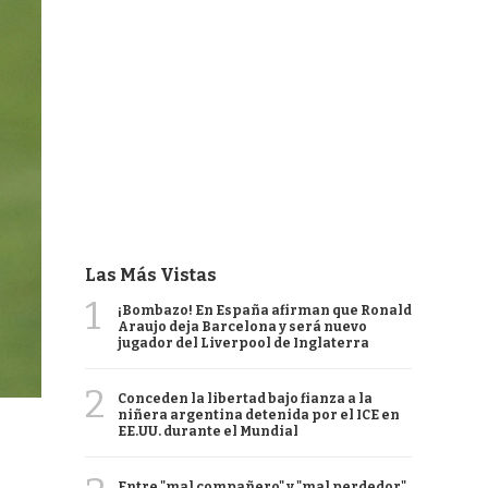
Las Más Vistas
1
¡Bombazo! En España afirman que Ronald
Araujo deja Barcelona y será nuevo
jugador del Liverpool de Inglaterra
2
Conceden la libertad bajo fianza a la
niñera argentina detenida por el ICE en
EE.UU. durante el Mundial
Entre "mal compañero" y "mal perdedor",