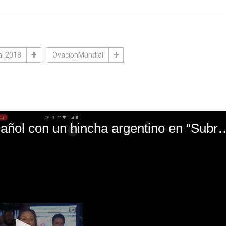
l 2018
OvacionMundial
El mal momento de Yanina Gasañol con un hin