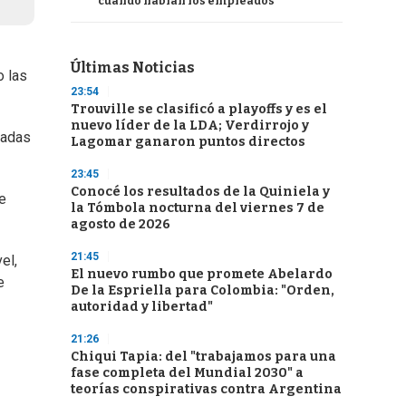
cuando hablan los empleados
Últimas Noticias
o las
23:54
Trouville se clasificó a playoffs y es el
nuevo líder de la LDA; Verdirrojo y
madas
Lagomar ganaron puntos directos
23:45
Conocé los resultados de la Quiniela y
ue
la Tómbola nocturna del viernes 7 de
agosto de 2026
21:45
el,
El nuevo rumbo que promete Abelardo
e
De la Espriella para Colombia: "Orden,
autoridad y libertad"
21:26
Chiqui Tapia: del "trabajamos para una
fase completa del Mundial 2030" a
teorías conspirativas contra Argentina