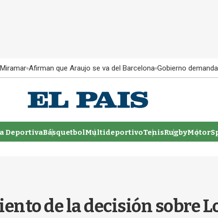
 Miramar
Afirman que Araujo se va del Barcelona
Gobierno demanda
 Deportiva
Básquetbol
Multideportivo
Tenis
Rugby
MotorSp
iento de la decisión sobre 