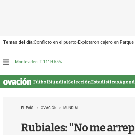
Temas del día:
Conflicto en el puerto
Explotaron cajero en Parque
Montevideo, T 11° H 55%
M
e
n
u
Fútbol
Mundial
Selección
Estadisticas
Agenda
EL PAÍS
OVACIÓN
MUNDIAL
Rubiales: "No me arrep