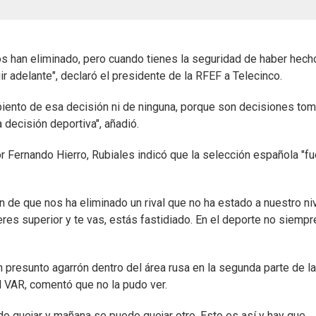
nos han eliminado, pero cuando tienes la seguridad de haber hech
r adelante", declaró el presidente de la RFEF a Telecinco.
piento de esa decisión ni de ninguna, porque son decisiones to
 decisión deportiva", añadió.
por Fernando Hierro, Rubiales indicó que la selección española "f
de que nos ha eliminado un rival que no ha estado a nuestro niv
eres superior y te vas, estás fastidiado. En el deporte no siempr
un presunto agarrón dentro del área rusa en la segunda parte de la
l VAR, comentó que no la pudo ver.
do quejar y mañana se puede quejar otro. Esto es así y hay que