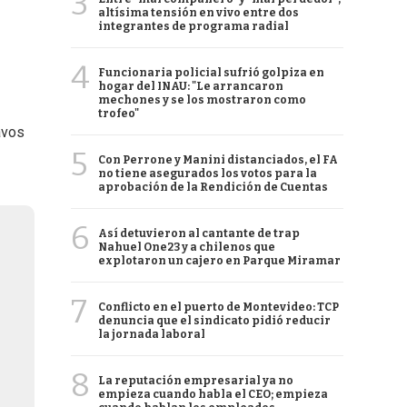
3
altísima tensión en vivo entre dos
integrantes de programa radial
4
Funcionaria policial sufrió golpiza en
hogar del INAU: "Le arrancaron
mechones y se los mostraron como
trofeo"
avos
5
Con Perrone y Manini distanciados, el FA
no tiene asegurados los votos para la
aprobación de la Rendición de Cuentas
6
Así detuvieron al cantante de trap
Nahuel One23 y a chilenos que
explotaron un cajero en Parque Miramar
7
Conflicto en el puerto de Montevideo: TCP
denuncia que el sindicato pidió reducir
la jornada laboral
8
La reputación empresarial ya no
empieza cuando habla el CEO; empieza