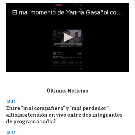
El mal momento de Yanina Gasañol con un hincha argentino en "Subrayado"
0
s
e
c
Últimas Noticias
o
n
18:42
d
Entre "mal compañero" y "mal perdedor",
s
o
altísima tensión en vivo entre dos integrantes
f
de programa radial
3
3
s
18:33