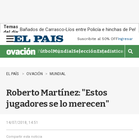
Temas
Bañados de Carrasco
Líos entre Policía e hinchas de Peña
del día:
Suscribite al 50% OFF
Ingresar
M
e
Fútbol
Mundial
Selección
Estadisticas
Agen
n
M
u
o
s
t
EL PAÍS
OVACIÓN
MUNDIAL
r
a
Roberto Martínez: "Estos
r
b
jugadores se lo merecen"
�
s
q
u
14/07/2018, 14:51
e
d
Compartir esta noticia