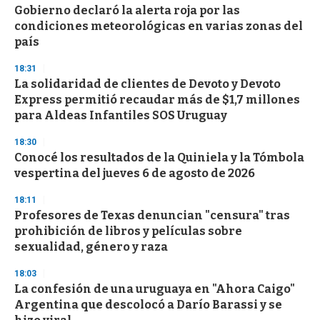
e
Gobierno declaró la alerta roja por las
c
condiciones meteorológicas en varias zonas del
o
n
país
d
s
18:31
La solidaridad de clientes de Devoto y Devoto
Express permitió recaudar más de $1,7 millones
para Aldeas Infantiles SOS Uruguay
18:30
Conocé los resultados de la Quiniela y la Tómbola
vespertina del jueves 6 de agosto de 2026
18:11
Profesores de Texas denuncian "censura" tras
prohibición de libros y películas sobre
sexualidad, género y raza
18:03
La confesión de una uruguaya en "Ahora Caigo"
Argentina que descolocó a Darío Barassi y se