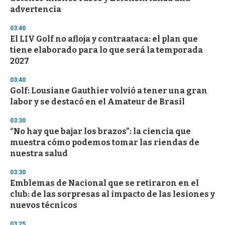
f
advertencia
3
3
s
03:40
e
El LIV Golf no afloja y contraataca: el plan que
c
tiene elaborado para lo que será la temporada
o
n
2027
d
s
03:40
Golf: Lousiane Gauthier volvió a tener una gran
labor y se destacó en el Amateur de Brasil
03:30
“No hay que bajar los brazos”: la ciencia que
muestra cómo podemos tomar las riendas de
nuestra salud
03:30
Emblemas de Nacional que se retiraron en el
club: de las sorpresas al impacto de las lesiones y
nuevos técnicos
03:25