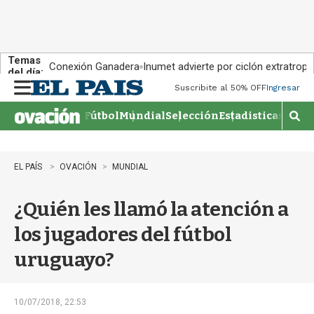
Temas
Conexión Ganadera
Inumet advierte por ciclón extratropi
del día:
Suscribite al 50% OFF
Ingresar
M
e
Fútbol
Mundial
Selección
Estadisticas
Agen
n
M
u
o
s
t
EL PAÍS
OVACIÓN
MUNDIAL
r
a
¿Quién les llamó la atención a
r
b
los jugadores del fútbol
�
s
uruguayo?
q
u
e
d
10/07/2018, 22:53