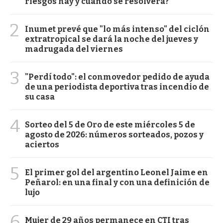
riesgos hay y cuándo se resolverá?
2
Inumet prevé que "lo más intenso" del ciclón
extratropical se dará la noche del jueves y
madrugada del viernes
3
"Perdí todo": el conmovedor pedido de ayuda
de una periodista deportiva tras incendio de
su casa
4
Sorteo del 5 de Oro de este miércoles 5 de
agosto de 2026: números sorteados, pozos y
aciertos
5
El primer gol del argentino Leonel Jaime en
Peñarol: en una final y con una definición de
lujo
6
Mujer de 29 años permanece en CTI tras