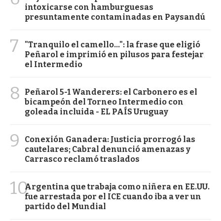
intoxicarse con hamburguesas
presuntamente contaminadas en Paysandú
7
"Tranquilo el camello...": la frase que eligió
Peñarol e imprimió en pilusos para festejar
el Intermedio
8
Peñarol 5-1 Wanderers: el Carbonero es el
bicampeón del Torneo Intermedio con
goleada incluida - EL PAÍS Uruguay
9
Conexión Ganadera: Justicia prorrogó las
cautelares; Cabral denunció amenazas y
Carrasco reclamó traslados
10
Argentina que trabaja como niñera en EE.UU.
fue arrestada por el ICE cuando iba a ver un
partido del Mundial