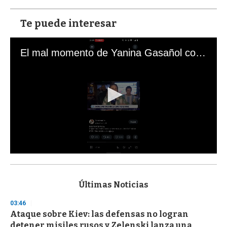
Te puede interesar
El mal momento de Yanina Gasañol con un hincha argentino en "Subrayado"
0
s
e
c
Últimas Noticias
o
n
03:46
d
Ataque sobre Kiev: las defensas no logran
s
o
detener misiles rusos y Zelenski lanza una