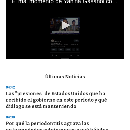
El mal momento de Yanina Gasañol con un hincha argentino en "Subrayado"
0
s
e
c
Últimas Noticias
o
n
04:42
d
Las "presiones" de Estados Unidos que ha
s
o
recibido el gobierno en este período y qué
f
diálogo se está manteniendo
3
3
s
04:30
e
Por qué la periodontitis agrava las
c
enfermedades autoinmunes y qué hábitos