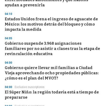
o
n
ayudan a prevenirla
d
s
04:10
Estados Unidos frena el ingreso de aguacate de
México: los motivos detrás del bloqueo y cómo
impacta la medida
04:05
Gobierno suspende 3.968 asignaciones
familiares por no asistir a clases tras la etapa de
revinculación educativa
04:00
Gobierno quiere llevar mil familias a Ciudad
Vieja aprovechando ocho propiedades públicas:
¿cómo es el plan del MVOT?
04:00
Exclusivo suscriptores
El Súper Niño: la región todavía está a tiempo de
prepararse