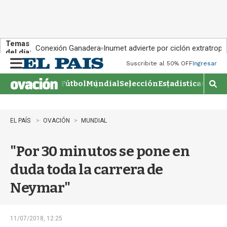
Temas
Conexión Ganadera
Inumet advierte por ciclón extratropi
del día:
Suscribite al 50% OFF
Ingresar
M
e
Fútbol
Mundial
Selección
Estadisticas
Agen
n
M
u
o
s
t
EL PAÍS
OVACIÓN
MUNDIAL
r
a
"Por 30 minutos se pone en
r
b
duda toda la carrera de
�
s
Neymar"
q
u
e
d
11/07/2018, 12:25