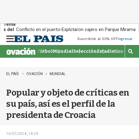
Tema
s del
Conflicto en el puerto
Explotaron cajero en Parque Miramar
día:
Suscribite al 50% OFF
Ingresar
M
e
Fútbol
Mundial
Selección
Estadisticas
Agen
n
M
u
o
s
t
EL PAÍS
OVACIÓN
MUNDIAL
r
a
Popular y objeto de críticas en
r
b
su país, así es el perfil de la
�
s
presidenta de Croacia
q
u
e
d
16/07/2018, 18:29