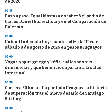
de 2026
3
3
s
06:38
e
Paso a paso, Equal Mostaza encabezó el podio de
c
Carlos Daniel Etchechoury en el Comparación de
o
n
Palermo
d
s
06:00
Unidad Indexada hoy: cuánto cotiza la UI este
sábado 8 de agosto de 2026 en pesos uruguayos
05:00
Yogur, yogur griego y kéfir: cuáles son sus
diferencias y qué beneficios aportan a la salud
intestinal
04:30
Correrá 50 km al día por todo Uruguay: la historia
de superación tras el nuevo desafío de Santiago
Stirling
04:30