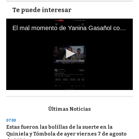
Te puede interesar
El mal momento de Yanina Gasañol con un hincha argentino en "Subrayado"
0
s
e
c
Últimas Noticias
o
n
07:00
d
Estas fueron las bolillas de la suerte en la
s
o
Quiniela y Tómbola de ayer viernes 7 de agosto
f