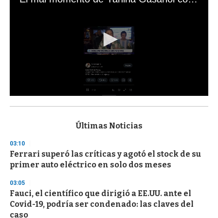
0
s
e
c
Últimas Noticias
o
n
03:10
d
Ferrari superó las críticas y agotó el stock de su
s
o
primer auto eléctrico en solo dos meses
f
3
03:05
3
s
Fauci, el científico que dirigió a EE.UU. ante el
e
Covid-19, podría ser condenado: las claves del
c
caso
o