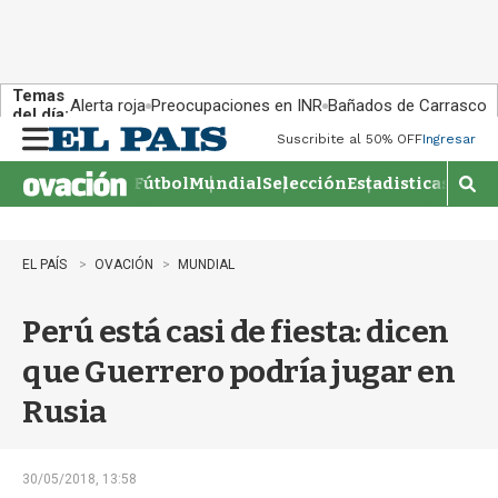
Temas
Alerta roja
Preocupaciones en INR
Bañados de Carrasco
del día:
Suscribite al 50% OFF
Ingresar
M
e
Fútbol
Mundial
Selección
Estadisticas
Agen
n
M
u
o
s
t
EL PAÍS
OVACIÓN
MUNDIAL
r
a
Perú está casi de fiesta: dicen
r
b
que Guerrero podría jugar en
�
s
Rusia
q
u
e
d
30/05/2018, 13:58