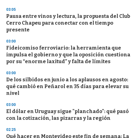
n
d
03:05
s
Pausa entre vinos y lectura, la propuesta del Club
Cerro Chapeu para conectar con el tiempo
presente
03:00
Fideicomiso ferroviario: la herramienta que
impulsa el gobierno y que la oposición cuestiona
por su “enorme laxitud” y falta de límites
03:00
De los silbidos en junio a los aplausos en agosto:
qué cambió en Peñarol en 35 días para elevar su
nivel
03:00
El dólar en Uruguay sigue "planchado": qué pasó
con la cotización, las pizarras y la región
02:25
Qué hacer en Montevideo este fin de semana: La