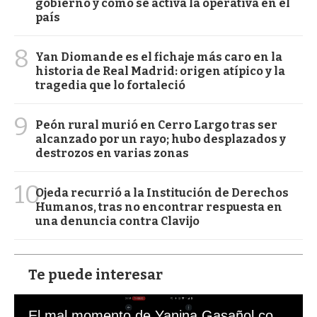
gobierno y cómo se activa la operativa en el
país
8
Yan Diomande es el fichaje más caro en la
historia de Real Madrid: origen atípico y la
tragedia que lo fortaleció
9
Peón rural murió en Cerro Largo tras ser
alcanzado por un rayo; hubo desplazados y
destrozos en varias zonas
10
Ojeda recurrió a la Institución de Derechos
Humanos, tras no encontrar respuesta en
una denuncia contra Clavijo
Te puede interesar
El mal momento de Yanina Gasañol con un hincha argentino en "Subrayado"