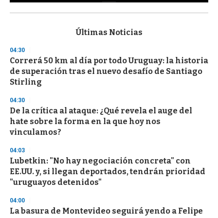
0
s
e
c
Últimas Noticias
o
n
04:30
d
Correrá 50 km al día por todo Uruguay: la historia
s
o
de superación tras el nuevo desafío de Santiago
f
Stirling
3
3
s
04:30
e
De la crítica al ataque: ¿Qué revela el auge del
c
hate sobre la forma en la que hoy nos
o
n
vinculamos?
d
s
04:03
Lubetkin: "No hay negociación concreta" con
EE.UU. y, si llegan deportados, tendrán prioridad
"uruguayos detenidos"
04:00
La basura de Montevideo seguirá yendo a Felipe