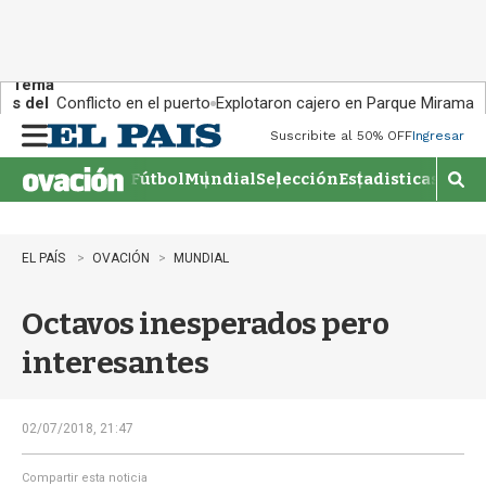
Tema
s del
Conflicto en el puerto
Explotaron cajero en Parque Miramar
día:
Suscribite al 50% OFF
Ingresar
M
e
Fútbol
Mundial
Selección
Estadisticas
Agen
n
M
u
o
s
t
EL PAÍS
OVACIÓN
MUNDIAL
r
a
Octavos inesperados pero
r
b
interesantes
�
s
q
u
02/07/2018, 21:47
e
d
Compartir esta noticia