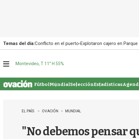
Temas del día:
Conflicto en el puerto
Explotaron cajero en Parque
Montevideo, T 11° H 55%
M
e
n
u
Fútbol
Mundial
Selección
Estadisticas
Agenda
EL PAÍS
OVACIÓN
MUNDIAL
"No debemos pensar que