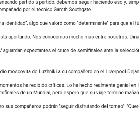
ensando partido a partido, debemos seguir haciendo eso y, simp
ompañado por el técnico Gareth Southgate.
a identidad", algo que valoró como "determinante" para que el fút
está aportando. Nos conocemos mucho más entre nosotros. Diría 
es' aguardan expectantes el cruce de semifinales ante la selecc
dio moscovita de Luzhniki a su compañero en el Liverpool Dejan
momentos ha recibido críticas. Lo ha hecho realmente genial en l
mifinales de un Mundial, pero espero que su viaje termine mañan
mo sus compañeros podrán "seguir disfrutando del torneo". "Que