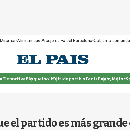
 Miramar
Afirman que Araujo se va del Barcelona
Gobierno demanda
 Deportiva
Básquetbol
Multideportivo
Tenis
Rugby
MotorSp
 el partido es más grande d