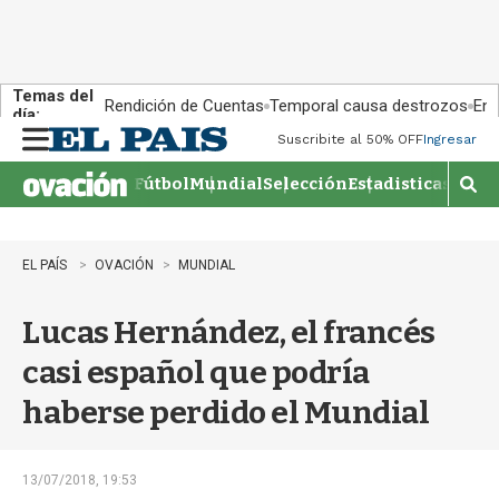
Temas del
Rendición de Cuentas
Temporal causa destrozos
En 
día:
Suscribite al 50% OFF
Ingresar
M
e
Fútbol
Mundial
Selección
Estadisticas
Agen
n
M
u
o
s
t
EL PAÍS
OVACIÓN
MUNDIAL
r
a
Lucas Hernández, el francés
r
b
casi español que podría
�
s
haberse perdido el Mundial
q
u
e
d
13/07/2018, 19:53