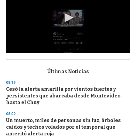
0
s
e
c
Últimas Noticias
o
n
08:19
d
Cesó la alerta amarilla por vientos fuertes y
s
o
persistentes que abarcaba desde Montevideo
f
hasta el Chuy
3
3
s
08:09
e
Un muerto, miles de personas sin luz, árboles
c
caídos y techos volados por el temporal que
o
n
ameritó alerta roja