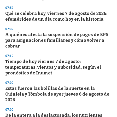
d
s
07:52
Qué se celebra hoy, viernes 7 de agosto de 2026:
efemérides de un día como hoy en la historia
07:39
A quiénes afecta la suspensión de pagos de BPS
para asignaciones familiares y cómo volver a
cobrar
07:10
Tiempo de hoy viernes 7 de agosto:
temperaturas, vientos y nubosidad, según el
pronóstico de Inumet
07:00
Estas fueron las bolillas de la suerte en la
Quiniela y Tómbola de ayer jueves 6 de agosto de
2026
07:00
De la entera a la deslactosada: los nutrientes