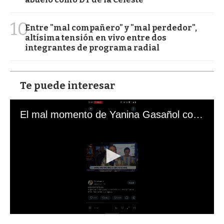
10
Entre "mal compañero" y "mal perdedor",
altísima tensión en vivo entre dos
integrantes de programa radial
Te puede interesar
El mal momento de Yanina Gasañol con un hincha argentino en "Subrayado"
0