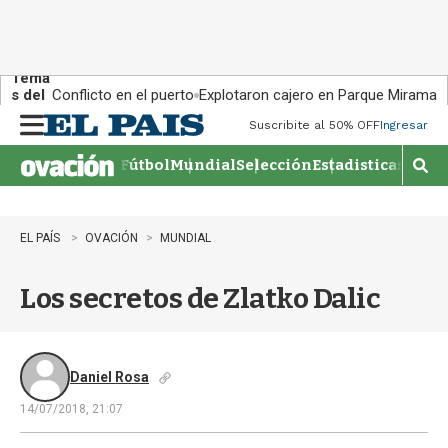
Tema
s del
Conflicto en el puerto
Explotaron cajero en Parque Miramar
día:
Suscribite al 50% OFF
Ingresar
M
e
Fútbol
Mundial
Selección
Estadisticas
Agen
n
M
u
o
s
t
EL PAÍS
OVACIÓN
MUNDIAL
r
a
Los secretos de Zlatko Dalic
r
b
�
s
q
Daniel Rosa
u
14/07/2018, 21:07
e
d