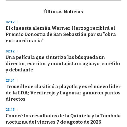
s
e
c
Últimas Noticias
o
n
02:12
d
El cineasta alemán Werner Herzog recibirá el
s
o
Premio Donostia de San Sebastián por su "obra
f
extraordinaria"
3
3
s
02:12
e
Una película que sintetiza las búsqueda un
c
director, escritor y montajista uruguayo, cinéfilo
o
n
y debutante
d
s
23:54
Trouville se clasificó a playoffs y es el nuevo líder
de la LDA; Verdirrojo y Lagomar ganaron puntos
directos
23:45
Conocé los resultados de la Quiniela y la Tómbola
nocturna del viernes 7 de agosto de 2026