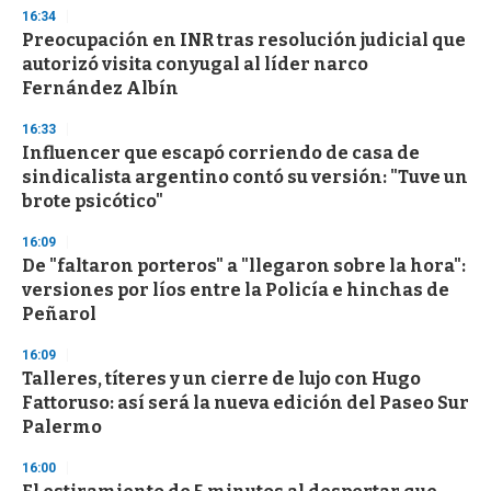
n
16:34
d
Preocupación en INR tras resolución judicial que
s
o
autorizó visita conyugal al líder narco
f
Fernández Albín
3
3
s
16:33
e
Influencer que escapó corriendo de casa de
c
sindicalista argentino contó su versión: "Tuve un
o
n
brote psicótico"
d
s
16:09
De "faltaron porteros" a "llegaron sobre la hora":
versiones por líos entre la Policía e hinchas de
Peñarol
16:09
Talleres, títeres y un cierre de lujo con Hugo
Fattoruso: así será la nueva edición del Paseo Sur
Palermo
16:00