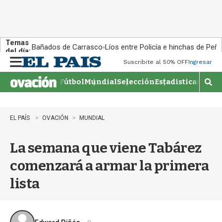
Temas
Bañados de Carrasco
Líos entre Policía e hinchas de Peña
del día:
Suscribite al 50% OFF
Ingresar
M
e
Fútbol
Mundial
Selección
Estadisticas
Agen
n
M
u
o
s
t
EL PAÍS
OVACIÓN
MUNDIAL
r
a
La semana que viene Tabárez
r
b
comenzará a armar la primera
�
s
lista
q
u
e
d