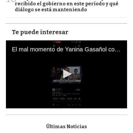
recibido el gobierno en este período y qué
diálogo se está manteniendo
Te puede interesar
El mal momento de Yanina Gasañol con un hincha argentino en "Subrayado"
0
s
e
c
Últimas Noticias
o