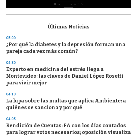
0
s
e
c
Últimas Noticias
o
n
05:00
d
¿Por qué la diabetes y la depresión forman una
s
o
pareja cada vez más común?
f
3
04:30
3
s
Experto en medicina del estrés llega a
e
Montevideo: las claves de Daniel López Rosetti
c
para vivir mejor
o
n
d
04:10
s
La lupa sobre las multas que aplica Ambiente: a
quiénes se sanciona y por qué
04:05
Rendición de Cuentas: FA con los días contados
para lograr votos necesarios; oposición visualiza