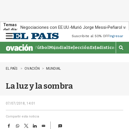
Temas
Negociaciones con EE.UU.
Murió Jorge Messi
Peñarol vs
del día:
Suscribite al 50% OFF
Ingresar
M
e
Fútbol
Mundial
Selección
Estadisticas
Agen
n
M
u
o
s
t
EL PAÍS
OVACIÓN
MUNDIAL
r
a
La luz y la sombra
r
b
�
s
07/07/2018, 14:01
q
u
Compartir esta noticia
e
F
W
T
L
E
d