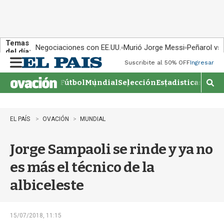
Temas
Negociaciones con EE.UU.
Murió Jorge Messi
Peñarol vs
del día:
Suscribite al 50% OFF
Ingresar
M
e
Fútbol
Mundial
Selección
Estadisticas
Agen
n
M
u
o
s
t
EL PAÍS
OVACIÓN
MUNDIAL
r
a
Jorge Sampaoli se rinde y ya no
r
b
es más el técnico de la
�
s
albiceleste
q
u
e
d
15/07/2018, 11:15