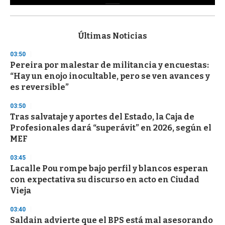
0
s
e
c
Últimas Noticias
o
n
03:50
d
Pereira por malestar de militancia y encuestas:
s
o
“Hay un enojo inocultable, pero se ven avances y
f
es reversible”
3
3
s
03:50
e
Tras salvataje y aportes del Estado, la Caja de
c
Profesionales dará “superávit” en 2026, según el
o
n
MEF
d
s
03:45
Lacalle Pou rompe bajo perfil y blancos esperan
con expectativa su discurso en acto en Ciudad
Vieja
03:40
Saldain advierte que el BPS está mal asesorando