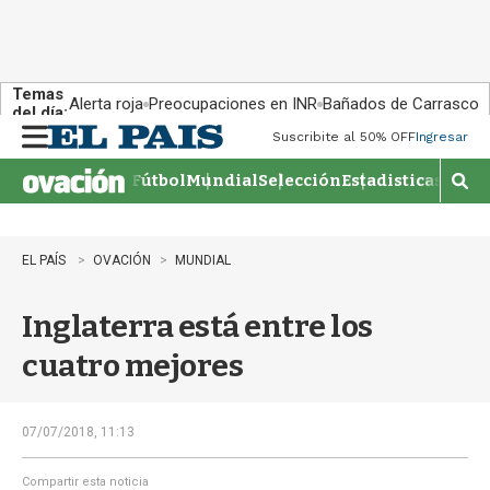
Temas
Alerta roja
Preocupaciones en INR
Bañados de Carrasco
del día:
Suscribite al 50% OFF
Ingresar
M
e
Fútbol
Mundial
Selección
Estadisticas
Agen
n
M
u
o
s
t
EL PAÍS
OVACIÓN
MUNDIAL
r
a
Inglaterra está entre los
r
b
cuatro mejores
�
s
q
u
07/07/2018, 11:13
e
d
Compartir esta noticia