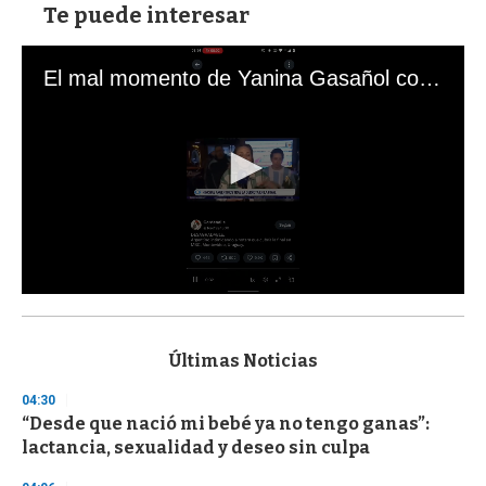
Te puede interesar
El mal momento de Yanina Gasañol con un hincha argentino en "Subrayado"
0
s
e
c
Últimas Noticias
o
n
04:30
d
“Desde que nació mi bebé ya no tengo ganas”:
s
o
lactancia, sexualidad y deseo sin culpa
f
3