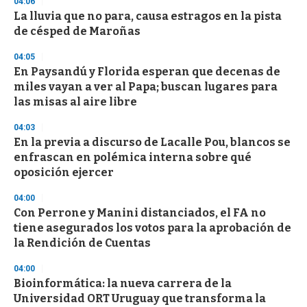
04:06
3
s
La lluvia que no para, causa estragos en la pista
e
de césped de Maroñas
c
o
04:05
n
d
En Paysandú y Florida esperan que decenas de
s
miles vayan a ver al Papa; buscan lugares para
las misas al aire libre
04:03
En la previa a discurso de Lacalle Pou, blancos se
enfrascan en polémica interna sobre qué
oposición ejercer
04:00
Con Perrone y Manini distanciados, el FA no
tiene asegurados los votos para la aprobación de
la Rendición de Cuentas
04:00
Bioinformática: la nueva carrera de la
Universidad ORT Uruguay que transforma la