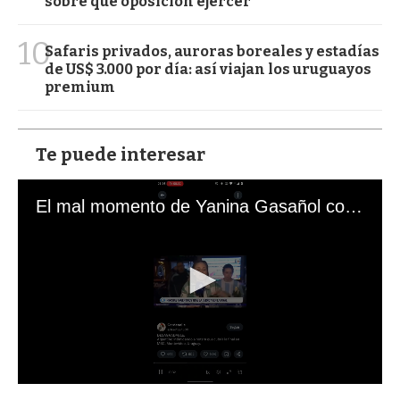
sobre qué oposición ejercer
10
Safaris privados, auroras boreales y estadías
de US$ 3.000 por día: así viajan los uruguayos
premium
Te puede interesar
El mal momento de Yanina Gasañol con un hincha argentino en "Subrayado"
0