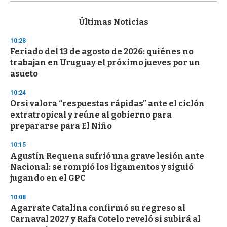
s
e
c
Últimas Noticias
o
n
10:28
d
Feriado del 13 de agosto de 2026: quiénes no
s
o
trabajan en Uruguay el próximo jueves por un
f
asueto
3
3
s
10:24
e
Orsi valora “respuestas rápidas” ante el ciclón
c
extratropical y reúne al gobierno para
o
n
prepararse para El Niño
d
s
10:15
Agustín Requena sufrió una grave lesión ante
Nacional: se rompió los ligamentos y siguió
jugando en el GPC
10:08
Agarrate Catalina confirmó su regreso al
Carnaval 2027 y Rafa Cotelo reveló si subirá al