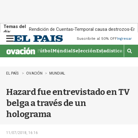
Temas del
Rendición de Cuentas
Temporal causa destrozos
En 
día:
Suscribite al 50% OFF
Ingresar
M
e
Fútbol
Mundial
Selección
Estadisticas
Agen
n
M
u
o
s
t
EL PAÍS
OVACIÓN
MUNDIAL
r
a
Hazard fue entrevistado en TV
r
b
belga a través de un
�
s
holograma
q
u
e
d
11/07/2018, 16:16