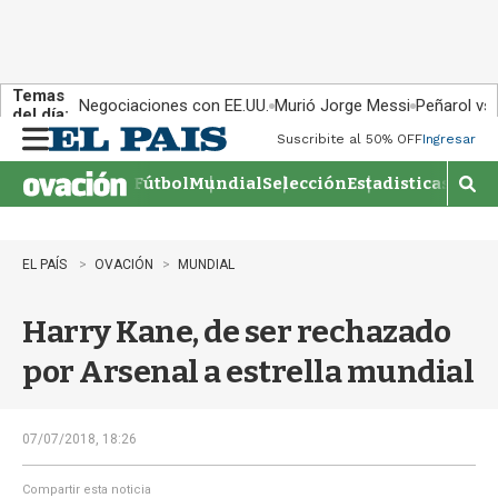
Temas
Negociaciones con EE.UU.
Murió Jorge Messi
Peñarol vs
del día:
Suscribite al 50% OFF
Ingresar
M
e
Fútbol
Mundial
Selección
Estadisticas
Agen
n
M
u
o
s
t
EL PAÍS
OVACIÓN
MUNDIAL
r
a
Harry Kane, de ser rechazado
r
b
por Arsenal a estrella mundial
�
s
q
u
07/07/2018, 18:26
e
d
Compartir esta noticia