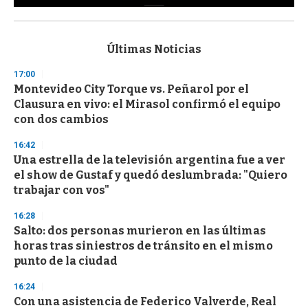
0
s
e
c
Últimas Noticias
o
n
17:00
d
Montevideo City Torque vs. Peñarol por el
s
o
Clausura en vivo: el Mirasol confirmó el equipo
f
con dos cambios
3
3
s
16:42
e
Una estrella de la televisión argentina fue a ver
c
el show de Gustaf y quedó deslumbrada: "Quiero
o
n
trabajar con vos"
d
s
16:28
Salto: dos personas murieron en las últimas
horas tras siniestros de tránsito en el mismo
punto de la ciudad
16:24
Con una asistencia de Federico Valverde, Real