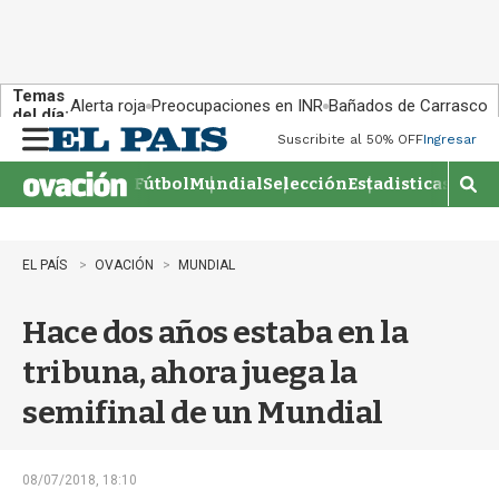
Temas
Alerta roja
Preocupaciones en INR
Bañados de Carrasco
del día:
Suscribite al 50% OFF
Ingresar
M
e
Fútbol
Mundial
Selección
Estadisticas
Agen
n
M
u
o
s
t
EL PAÍS
OVACIÓN
MUNDIAL
r
a
Hace dos años estaba en la
r
b
tribuna, ahora juega la
�
s
semifinal de un Mundial
q
u
e
d
08/07/2018, 18:10