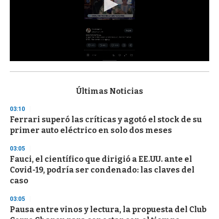
0
s
e
c
Últimas Noticias
o
n
03:10
d
Ferrari superó las críticas y agotó el stock de su
s
o
primer auto eléctrico en solo dos meses
f
3
03:05
3
s
Fauci, el científico que dirigió a EE.UU. ante el
e
Covid-19, podría ser condenado: las claves del
c
caso
o
n
d
03:05
s
Pausa entre vinos y lectura, la propuesta del Club