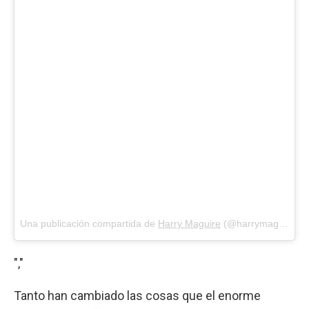
Una publicación compartida de
Harry Maguire
(@harrymaguire93) el
","
Tanto han cambiado las cosas que el enorme