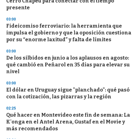
Cerro Chapeu para conectar con el tiempo
presente
03:00
Fideicomiso ferroviario: la herramienta que
impulsa el gobierno y que la oposición cuestiona
por su “enorme laxitud” y falta de límites
03:00
De los silbidos en junio a los aplausos en agosto:
qué cambió en Peñarol en 35 días para elevar su
nivel
03:00
El dólar en Uruguay sigue "planchado": qué pasó
con la cotización, las pizarras y la región
02:25
Qué hacer en Montevideo este fin de semana: La
K'onga en el Antel Arena, Gustaf en el Movie y
más recomendados