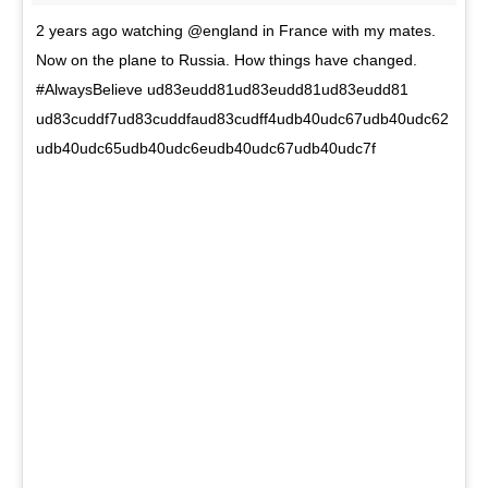
2 years ago watching @england in France with my mates.
Now on the plane to Russia. How things have changed.
#AlwaysBelieve ud83eudd81ud83eudd81ud83eudd81
ud83cuddf7ud83cuddfaud83cudff4udb40udc67udb40udc62
udb40udc65udb40udc6eudb40udc67udb40udc7f