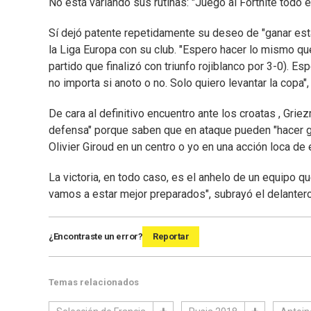
No está variando sus rutinas: "Juego al Fortnite todo el 
Sí dejó patente repetidamente su deseo de "ganar est
la Liga Europa con su club. "Espero hacer lo mismo qu
partido que finalizó con triunfo rojiblanco por 3-0). E
no importa si anoto o no. Solo quiero levantar la copa", 
De cara al definitivo encuentro ante los croatas , Gri
defensa" porque saben que en ataque pueden "hacer g
Olivier Giroud en un centro o yo en una acción loca de
La victoria, en todo caso, es el anhelo de un equipo q
vamos a estar mejor preparados", subrayó el delanter
¿Encontraste un error?
Reportar
Temas relacionados