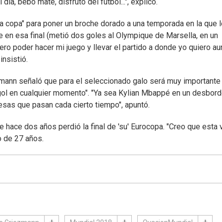
día, bebo mate, disfruto del fútbol...", explicó.
a copa" para poner un broche dorado a una temporada en la que 
e en esa final (metió dos goles al Olympique de Marsella, en un
spero poder hacer mi juego y llevar el partido a donde yo quiero a
insistió.
ezmann señaló que para el seleccionado galo será muy importante 
ol en cualquier momento". "Ya sea Kylian Mbappé en un desbord
 esas que pasan cada cierto tiempo", apuntó.
ue hace dos años perdió la final de 'su' Eurocopa. "Creo que esta
o de 27 años.