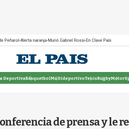
 de Peñarol
Alerta naranja
Murió Gabriel Rossi
En Clave País
 Deportiva
Básquetbol
Multideportivo
Tenis
Rugby
MotorSp
nferencia de prensa y le r