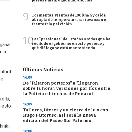
jueves y madrugada del viernes
9
Tormentas, vientos de 100 km/h y caída
abrupta de temperatura: así avanzan el
frente frío y el ciclón
10
Las "presiones" de Estados Unidos que ha
recibido el gobierno en este período y
 ganar
qué diálogo se está manteniendo
cia
Últimas Noticias
fútbol
16:09
ue
De "faltaron porteros" a "llegaron
sobre la hora": versiones por líos entre
la Policía e hinchas de Peñarol
ella,
16:09
olesto
Talleres, títeres y un cierre de lujo con
Hugo Fattoruso: así será la nueva
edición del Paseo Sur Palermo
niki.
16:00