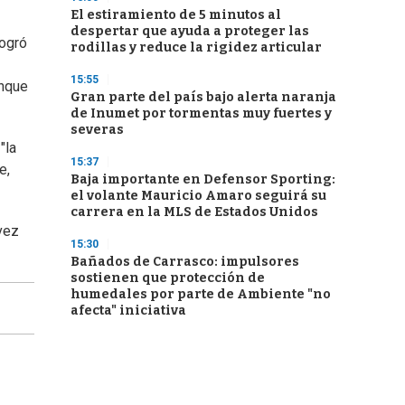
El estiramiento de 5 minutos al
despertar que ayuda a proteger las
logró
rodillas y reduce la rigidez articular
15:55
unque
Gran parte del país bajo alerta naranja
de Inumet por tormentas muy fuertes y
severas
"la
15:37
e,
Baja importante en Defensor Sporting:
el volante Mauricio Amaro seguirá su
carrera en la MLS de Estados Unidos
 vez
15:30
Bañados de Carrasco: impulsores
sostienen que protección de
humedales por parte de Ambiente "no
afecta" iniciativa