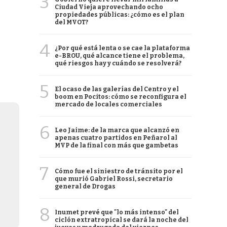
3
Ciudad Vieja aprovechando ocho
propiedades públicas: ¿cómo es el plan
del MVOT?
4
¿Por qué está lenta o se cae la plataforma
e-BROU, qué alcance tiene el problema,
qué riesgos hay y cuándo se resolverá?
5
El ocaso de las galerías del Centro y el
boom en Pocitos: cómo se reconfigura el
mercado de locales comerciales
6
Leo Jaime: de la marca que alcanzó en
apenas cuatro partidos en Peñarol al
MVP de la final con más que gambetas
7
Cómo fue el siniestro de tránsito por el
que murió Gabriel Rossi, secretario
general de Drogas
8
Inumet prevé que "lo más intenso" del
ciclón extratropical se dará la noche del