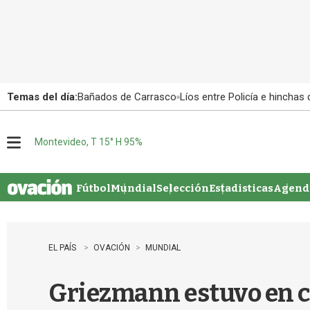
Temas del día:
Bañados de Carrasco
Líos entre Policía e hinchas
Montevideo, T 15° H 95%
M
e
n
u
Fútbol
Mundial
Selección
Estadisticas
Agenda
EL PAÍS
OVACIÓN
MUNDIAL
Griezmann estuvo en co