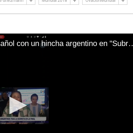
e Griezmann
Mundial 2018
OvacionMundial
El mal momento de Yanina Gasañol con un hin