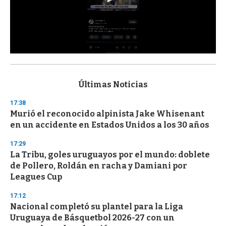
0
s
e
c
Últimas Noticias
o
n
17:38
d
Murió el reconocido alpinista Jake Whisenant
s
o
en un accidente en Estados Unidos a los 30 años
f
3
17:29
3
s
La Tribu, goles uruguayos por el mundo: doblete
e
de Pollero, Roldán en racha y Damiani por
c
Leagues Cup
o
n
d
17:12
s
Nacional completó su plantel para la Liga
Uruguaya de Básquetbol 2026-27 con un