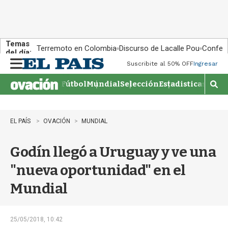
Temas
Terremoto en Colombia
Discurso de Lacalle Pou
Confere
del día:
Suscribite al 50% OFF
Ingresar
M
e
Fútbol
Mundial
Selección
Estadisticas
Agen
n
M
u
o
s
t
EL PAÍS
OVACIÓN
MUNDIAL
r
a
Godín llegó a Uruguay y ve una
r
b
"nueva oportunidad" en el
�
s
Mundial
q
u
e
d
25/05/2018, 10:42