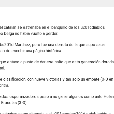
l catalán se estrenaba en el banquillo de los u201cdiablos
po belga no había vuelto a perder.
obu201d Martínez, pero fue una derrota de la que supo sacar
o de escribir una página histórica.
que estuvo a punto de dar ese salto que esta generación dorada
al.
 clasificación, con nueve victorias y tan solo un empate (0-0 en
ontra.
ltados esperanzadores pese a no ganar algunos como ante Hola
 Bruselas (3-3).
o situaban como alternativa al u201cpoderu201d establecido e