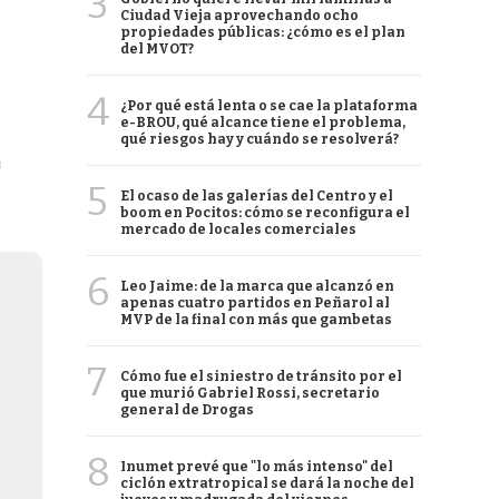
3
Ciudad Vieja aprovechando ocho
propiedades públicas: ¿cómo es el plan
del MVOT?
4
¿Por qué está lenta o se cae la plataforma
e-BROU, qué alcance tiene el problema,
qué riesgos hay y cuándo se resolverá?
a
5
El ocaso de las galerías del Centro y el
boom en Pocitos: cómo se reconfigura el
mercado de locales comerciales
6
Leo Jaime: de la marca que alcanzó en
apenas cuatro partidos en Peñarol al
MVP de la final con más que gambetas
7
Cómo fue el siniestro de tránsito por el
que murió Gabriel Rossi, secretario
general de Drogas
8
Inumet prevé que "lo más intenso" del
ciclón extratropical se dará la noche del