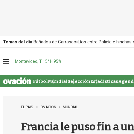
Temas del día:
Bañados de Carrasco
Líos entre Policía e hinchas
Montevideo, T 15° H 95%
M
e
n
u
Fútbol
Mundial
Selección
Estadisticas
Agenda
EL PAÍS
OVACIÓN
MUNDIAL
Francia le puso fin a u