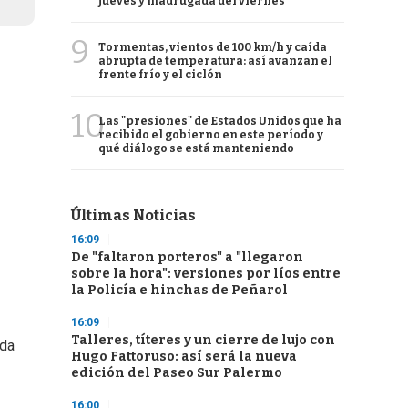
jueves y madrugada del viernes
9
Tormentas, vientos de 100 km/h y caída
abrupta de temperatura: así avanzan el
frente frío y el ciclón
10
Las "presiones" de Estados Unidos que ha
recibido el gobierno en este período y
qué diálogo se está manteniendo
Últimas Noticias
16:09
De "faltaron porteros" a "llegaron
sobre la hora": versiones por líos entre
la Policía e hinchas de Peñarol
16:09
Talleres, títeres y un cierre de lujo con
nda
Hugo Fattoruso: así será la nueva
edición del Paseo Sur Palermo
16:00