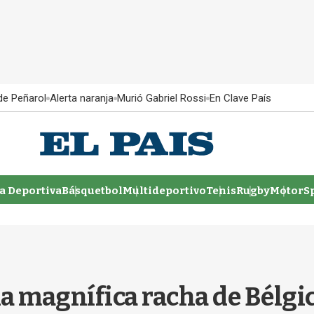
 de Peñarol
Alerta naranja
Murió Gabriel Rossi
En Clave País
 Deportiva
Básquetbol
Multideportivo
Tenis
Rugby
MotorSp
na magnífica racha de Bélgi