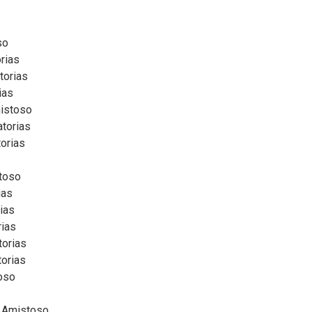
so
orias
torias
ias
mistoso
atorias
torias
stoso
ias
rias
rias
torias
torias
toso
 | Amistoso