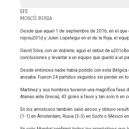
EFE
MOSCÚ, RUSIA
Desde que aquel 1 de septiembre de 2016, en el que e
rojosu201d y Julen Lopetegui en el de la Roja, el equi
David Silva, con un doblete, aguó el debut de u201cB
conclusiones y levantar a un equipo que quedó a un pas
Desde entonces nadie había podido con esta Bélgica 
ansiaba. Fueron 24 partidos seguidos sin perder en tot
Martínez y sus hombres tuvieron una magnífica fase de
Atenas ante Grecia), 43 goles a favor y tan solo 6 en c
En los amistosos también salió airoso y obtuvo resu
(1-1) en Ámsterdam, Rusia (3-3) en Sochi o México en
En este Mundial confirmó todos los pronósticos que l