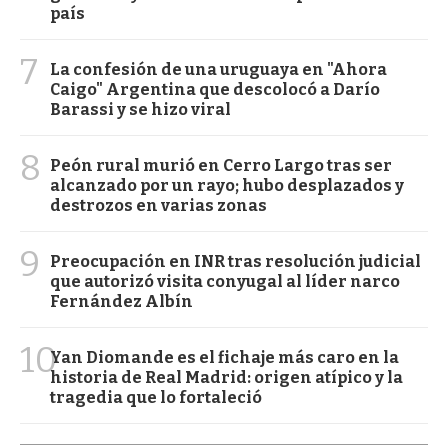
país
7
La confesión de una uruguaya en "Ahora
Caigo" Argentina que descolocó a Darío
Barassi y se hizo viral
8
Peón rural murió en Cerro Largo tras ser
alcanzado por un rayo; hubo desplazados y
destrozos en varias zonas
9
Preocupación en INR tras resolución judicial
que autorizó visita conyugal al líder narco
Fernández Albín
10
Yan Diomande es el fichaje más caro en la
historia de Real Madrid: origen atípico y la
tragedia que lo fortaleció