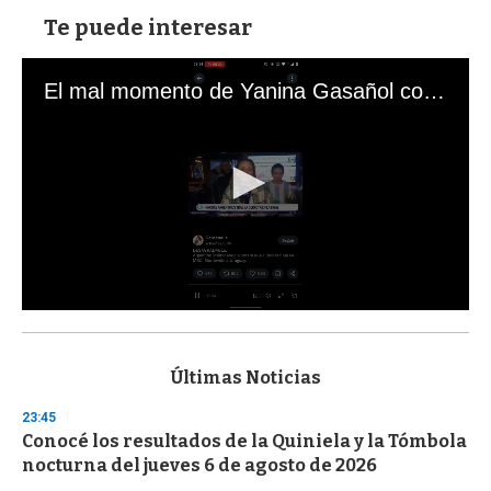
Te puede interesar
El mal momento de Yanina Gasañol con un hincha argentino en "Subrayado"
0
s
e
c
Últimas Noticias
o
n
23:45
d
Conocé los resultados de la Quiniela y la Tómbola
s
o
nocturna del jueves 6 de agosto de 2026
f