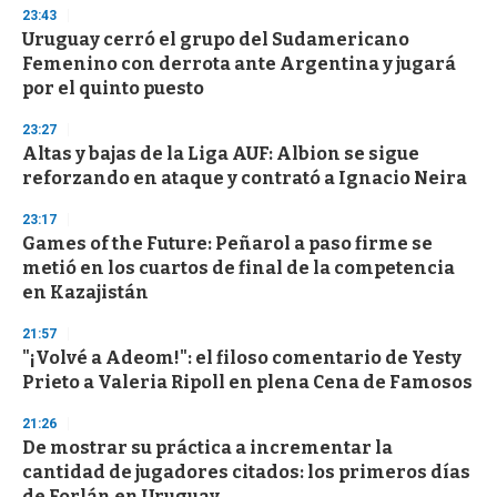
3
23:43
3
s
Uruguay cerró el grupo del Sudamericano
e
Femenino con derrota ante Argentina y jugará
c
por el quinto puesto
o
n
d
23:27
s
Altas y bajas de la Liga AUF: Albion se sigue
reforzando en ataque y contrató a Ignacio Neira
23:17
Games of the Future: Peñarol a paso firme se
metió en los cuartos de final de la competencia
en Kazajistán
21:57
"¡Volvé a Adeom!": el filoso comentario de Yesty
Prieto a Valeria Ripoll en plena Cena de Famosos
21:26
De mostrar su práctica a incrementar la
cantidad de jugadores citados: los primeros días
de Forlán en Uruguay