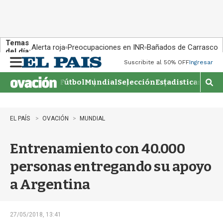
Temas
Alerta roja
Preocupaciones en INR
Bañados de Carrasco
del día:
Suscribite al 50% OFF
Ingresar
M
e
Fútbol
Mundial
Selección
Estadisticas
Agen
n
M
u
o
s
t
EL PAÍS
OVACIÓN
MUNDIAL
r
a
Entrenamiento con 40.000
r
b
personas entregando su apoyo
�
s
a Argentina
q
u
e
d
27/05/2018, 13:41