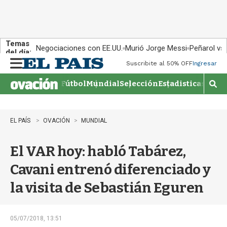
Temas
Negociaciones con EE.UU.
Murió Jorge Messi
Peñarol vs
del día:
Suscribite al 50% OFF
Ingresar
M
e
Fútbol
Mundial
Selección
Estadisticas
Agen
n
M
u
o
s
t
EL PAÍS
OVACIÓN
MUNDIAL
r
a
El VAR hoy: habló Tabárez,
r
b
Cavani entrenó diferenciado y
�
s
la visita de Sebastián Eguren
q
u
e
d
05/07/2018, 13:51