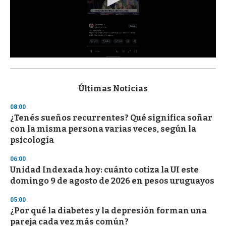
0
s
e
c
Últimas Noticias
o
n
08:00
d
¿Tenés sueños recurrentes? Qué significa soñar
s
o
con la misma persona varias veces, según la
f
psicología
3
3
s
06:00
e
Unidad Indexada hoy: cuánto cotiza la UI este
c
domingo 9 de agosto de 2026 en pesos uruguayos
o
n
d
05:00
s
¿Por qué la diabetes y la depresión forman una
pareja cada vez más común?