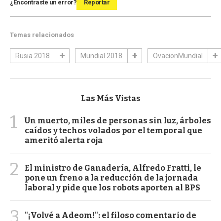
¿Encontraste un error?
Reportar
Temas relacionados
Rusia 2018
Mundial 2018
OvacionMundial
Las Más Vistas
1
Un muerto, miles de personas sin luz, árboles
caídos y techos volados por el temporal que
ameritó alerta roja
2
El ministro de Ganadería, Alfredo Fratti, le
pone un freno a la reducción de la jornada
laboral y pide que los robots aporten al BPS
3
"¡Volvé a Adeom!": el filoso comentario de