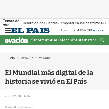
Temas del
Rendición de Cuentas
Temporal causa destrozos
En 
día:
Suscribite al 50% OFF
Ingresar
M
e
Fútbol
Mundial
Selección
Estadisticas
Agen
n
M
u
o
s
t
EL PAÍS
OVACIÓN
MUNDIAL
r
a
El Mundial más digital de la
r
b
historia se vivió en El País
�
s
q
u
20/07/2018, 16:16
e
d
Compartir esta noticia