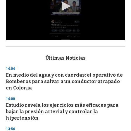
0
s
e
c
Últimas Noticias
o
n
14:04
d
En medio del agua y con cuerdas: el operativo de
s
o
Bomberos para salvar a un conductor atrapado
f
en Colonia
3
3
s
14:00
e
Estudio revela los ejercicios más eficaces para
c
bajar la presión arterial y controlar la
o
n
hipertensión
d
s
13:56