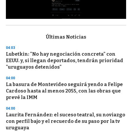
0
s
e
c
Últimas Noticias
o
n
04:03
d
Lubetkin: "No hay negociación concreta" con
s
o
EEUU. y, si llegan deportados, tendrán prioridad
f
"uruguayos detenidos"
3
3
s
04:00
e
La basura de Montevideo seguirá yendo a Felipe
c
Cardoso hasta al menos 2055, con las obras que
o
n
prevé la IMM
d
s
04:00
Laurita Fernández: el suceso teatral, su noviazgo
con perfil bajo y el recuerdo de su paso por la tv
uruguaya