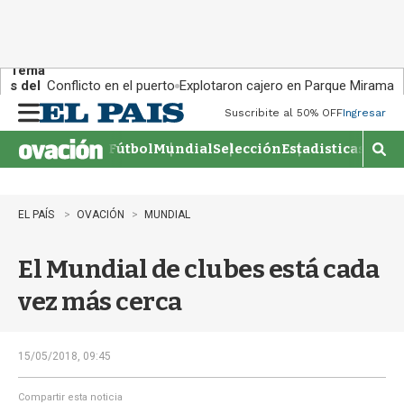
Tema
s del
Conflicto en el puerto
Explotaron cajero en Parque Miramar
día:
Suscribite al 50% OFF
Ingresar
M
e
Fútbol
Mundial
Selección
Estadisticas
Agen
n
M
u
o
s
t
EL PAÍS
OVACIÓN
MUNDIAL
r
a
El Mundial de clubes está cada
r
b
vez más cerca
�
s
q
u
15/05/2018, 09:45
e
d
Compartir esta noticia