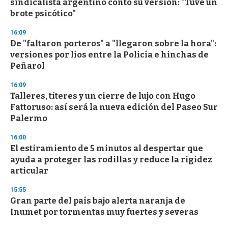
sindicalista argentino contó su versión: "Tuve un
o
n
brote psicótico"
d
s
16:09
De "faltaron porteros" a "llegaron sobre la hora":
versiones por líos entre la Policía e hinchas de
Peñarol
16:09
Talleres, títeres y un cierre de lujo con Hugo
Fattoruso: así será la nueva edición del Paseo Sur
Palermo
16:00
El estiramiento de 5 minutos al despertar que
ayuda a proteger las rodillas y reduce la rigidez
articular
15:55
Gran parte del país bajo alerta naranja de
Inumet por tormentas muy fuertes y severas