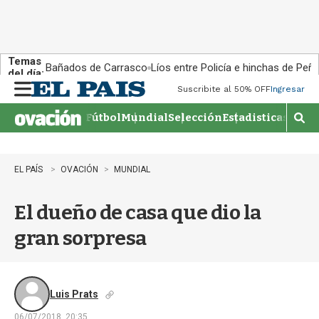
Temas
Bañados de Carrasco
Líos entre Policía e hinchas de Peña
del día:
Suscribite al 50% OFF
Ingresar
M
e
Fútbol
Mundial
Selección
Estadisticas
Agen
n
M
u
o
s
t
EL PAÍS
OVACIÓN
MUNDIAL
r
a
El dueño de casa que dio la
r
b
gran sorpresa
�
s
q
u
e
Luis Prats
d
06/07/2018, 20:35