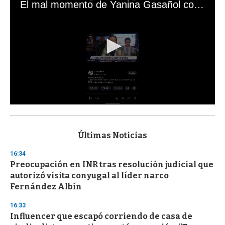
El mal momento de Yanina Gasañol con un hincha argentino en "Subrayado"
0
s
e
c
Últimas Noticias
o
n
16:34
d
Preocupación en INR tras resolución judicial que
s
o
autorizó visita conyugal al líder narco
f
Fernández Albín
3
3
s
16:33
e
Influencer que escapó corriendo de casa de
c